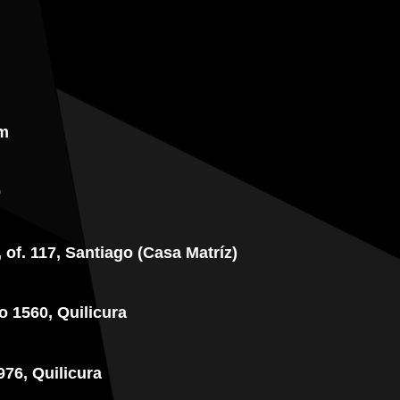
m
0
, of. 117, Santiago (Casa Matríz)
 1560, Quilicura
976, Quilicura