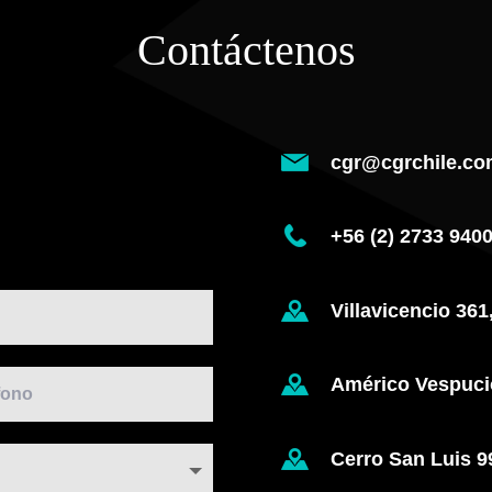
Contáctenos
cgr@cgrchile.co
+56 (2) 2733 940
Villavicencio 361
Américo Vespucio
Cerro San Luis 9