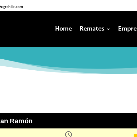
cgrchile.com
Home
Remates
Empre
San Ramón