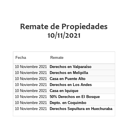
Remate de Propiedades
10/11/2021
Fecha
Remate
Mínim
10 Noviembre 2021
Derechos en Valparaíso
1.000.0
10 Noviembre 2021
Derechos en Melipilla
Sin Mí
10 Noviembre 2021
Casa en Puente Alto
4.430.9
10 Noviembre 2021
Derechos en Los Andes
2.372.1
10 Noviembre 2021
Casa en Iquique
78.000.
10 Noviembre 2021
50% Derechos en El Bosque
30.000.
10 Noviembre 2021
Depto. en Coquimbo
38.000.
10 Noviembre 2021
Derechos Sepultura en Huechuraba
Sin Mí