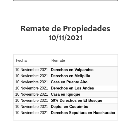
Remate de Propiedades
10/11/2021
Fecha
Remate
Mínim
10 Noviembre 2021
Derechos en Valparaíso
1.000.0
10 Noviembre 2021
Derechos en Melipilla
Sin Mí
10 Noviembre 2021
Casa en Puente Alto
4.430.9
10 Noviembre 2021
Derechos en Los Andes
2.372.1
10 Noviembre 2021
Casa en Iquique
78.000.
10 Noviembre 2021
50% Derechos en El Bosque
30.000.
10 Noviembre 2021
Depto. en Coquimbo
38.000.
10 Noviembre 2021
Derechos Sepultura en Huechuraba
Sin Mí