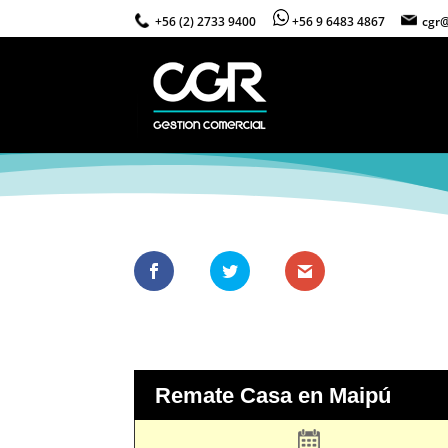
+56 (2) 2733 9400
+56 9 6483 4867
cgr@
Remate Casa en Maipú