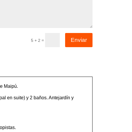
Enviar
=
5 + 2
de Maipú.
al en suite) y 2 baños. Antejardín y
opistas.