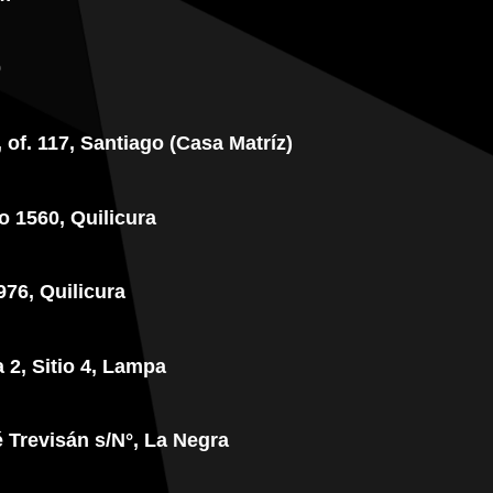
0
, of. 117, Santiago (Casa Matríz)
 1560, Quilicura
976, Quilicura
 2, Sitio 4, Lampa
 Trevisán s/N°, La Negra