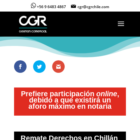
+56 9 6483 4867
cgr@cgrchile.com
Prefiere participación
online
,
debido a que existirá un
aforo máximo en notaria
Remate Derechos en Chillán