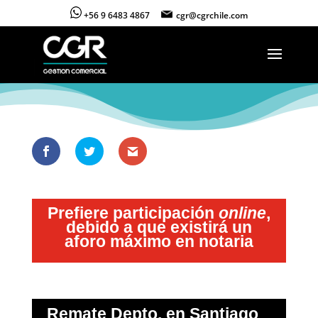
+56 9 6483 4867
cgr@cgrchile.com
Prefiere participación
online
,
debido a que existirá un
aforo máximo en notaria
Remate Depto. en Santiago