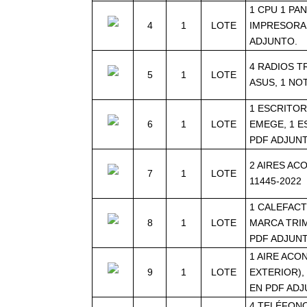
1 CPU 1 PA
4
1
LOTE
IMPRESORA 
ADJUNTO.
4 RADIOS T
5
1
LOTE
ASUS, 1 NO
1 ESCRITOR
6
1
LOTE
EMEGE, 1 E
PDF ADJUN
2 AIRES AC
7
1
LOTE
11445-2022
1 CALEFACT
8
1
LOTE
MARCA TRIM
PDF ADJUN
1 AIRE ACO
9
1
LOTE
EXTERIOR),
EN PDF ADJ
4 TELÉFONO