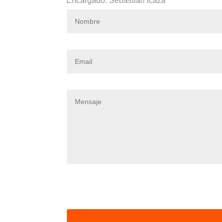
Encargado:
Sebastían Icaza