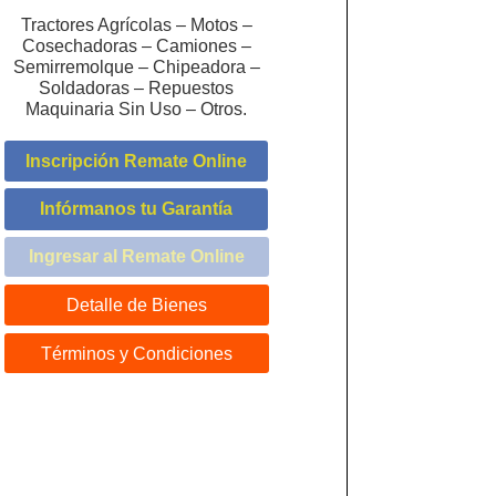
Tractores Agrícolas – Motos –
Cosechadoras – Camiones –
Semirremolque – Chipeadora –
Soldadoras – Repuestos
Maquinaria Sin Uso – Otros.
Inscripción Remate Online
Infórmanos tu Garantía
Ingresar al Remate Online
Detalle de Bienes
Términos y Condiciones