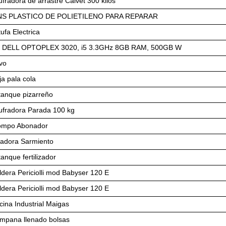
ufradora de arrastre Calvet 300 kilos
NS PLASTICO DE POLIETILENO PARA REPARAR
ufa Electrica
 DELL OPTOPLEX 3020, i5 3.3GHz 8GB RAM, 500GB W
vo
ja pala cola
tanque pizarreño
ufradora Parada 100 kg
ompo Abonador
cadora Sarmiento
anque fertilizador
ldera Periciolli mod Babyser 120 E
ldera Periciolli mod Babyser 120 E
cina Industrial Maigas
mpana llenado bolsas