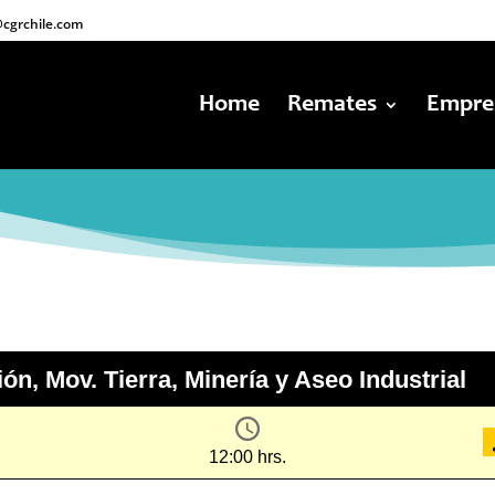
cgrchile.com
Home
Remates
Empre
n, Mov. Tierra, Minería y Aseo Industrial
12:00 hrs.