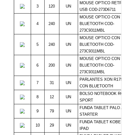
MOUSE OPTICO RETRACTIL
3
120
UN
USB COD-273D6711
MOUSE OPTICO CON
4
240
UN
BLUETOOTH COD-
273C9311MBL
MOUSE OPTICO CON
5
240
UN
BLUETOOTH COD-
273C9311MBL
MOUSE OPTICO CON
6
200
UN
BLUETOOTH COD-
273C9311MBL
PARLANTES XON R1751
7
31
UN
CON BLUETOOTH
BOLSO NOTEBOOK ROJO
8
12
UN
SPORT
FUNDA TABLET PALO ALTO
9
79
UN
STARTER
FUNDA TABLET KOBE MINI
10
29
UN
IPAD