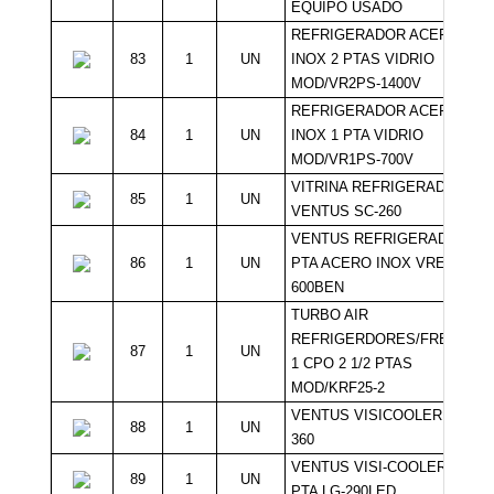
EQUIPO USADO
REFRIGERADOR ACERO
83
1
UN
INOX 2 PTAS VIDRIO
MOD/VR2PS-1400V
REFRIGERADOR ACERO
84
1
UN
INOX 1 PTA VIDRIO
MOD/VR1PS-700V
VITRINA REFRIGERADA
85
1
UN
VENTUS SC-260
VENTUS REFRIGERADOR 1
86
1
UN
PTA ACERO INOX VREF-
600BEN
TURBO AIR
REFRIGERDORES/FREEZER
87
1
UN
1 CPO 2 1/2 PTAS
MOD/KRF25-2
VENTUS VISICOOLER LG-
88
1
UN
360
VENTUS VISI-COOLER 1
89
1
UN
PTA LG-290LED