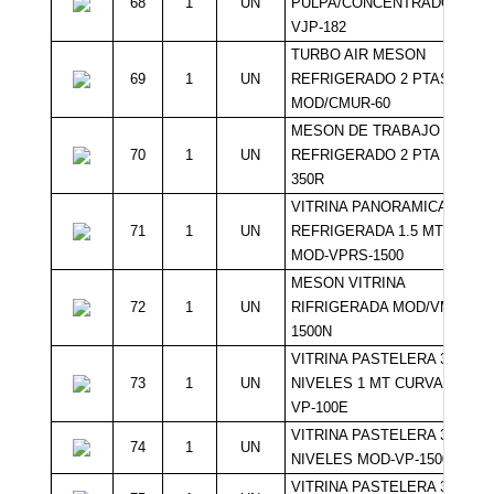
68
1
UN
PULPA/CONCENTRADO
VJP-182
TURBO AIR MESON
69
1
UN
REFRIGERADO 2 PTAS
MOD/CMUR-60
MESON DE TRABAJO
70
1
UN
REFRIGERADO 2 PTA FSU-
350R
VITRINA PANORAMICA
71
1
UN
REFRIGERADA 1.5 MTS
MOD-VPRS-1500
MESON VITRINA
72
1
UN
RIFRIGERADA MOD/VMVR-
1500N
VITRINA PASTELERA 3
73
1
UN
NIVELES 1 MT CURVA ECO
VP-100E
VITRINA PASTELERA 3
74
1
UN
NIVELES MOD-VP-1500R2
VITRINA PASTELERA 3