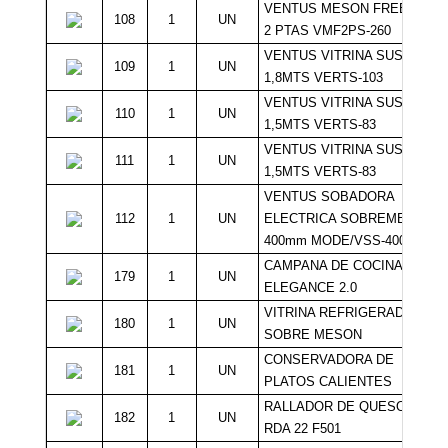
VENTUS MESON FREEZER
108
1
UN
2 PTAS VMF2PS-260
VENTUS VITRINA SUSHI
109
1
UN
1,8MTS VERTS-103
VENTUS VITRINA SUSHI
110
1
UN
1,5MTS VERTS-83
VENTUS VITRINA SUSHI
111
1
UN
1,5MTS VERTS-83
VENTUS SOBADORA
112
1
UN
ELECTRICA SOBREMESA
400mm MODE/VSS-400E
CAMPANA DE COCINA
179
1
UN
ELEGANCE 2.0
VITRINA REFRIGERADA
180
1
UN
SOBRE MESON
CONSERVADORA DE
181
1
UN
PLATOS CALIENTES
RALLADOR DE QUESO TIPO
182
1
UN
RDA 22 F501