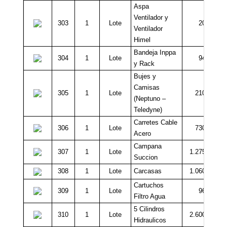
Aspa
Ventilador y
303
1
Lote
20.000
Ventilador
Himel
Bandeja Inppa
304
1
Lote
94.000
y Rack
Bujes y
Camisas
305
1
Lote
210.000
(Neptuno –
Teledyne)
Carretes Cable
306
1
Lote
730.000
Acero
Campana
307
1
Lote
1.275.000
Succion
308
1
Lote
Carcasas
1.060.000
Cartuchos
309
1
Lote
96.000
Filtro Agua
5 Cilindros
310
1
Lote
2.600.000
Hidraulicos