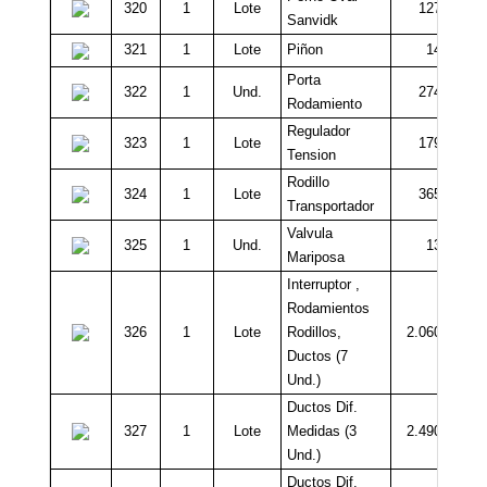
320
1
Lote
127.000
Sanvidk
321
1
Lote
Piñon
14.000
Porta
322
1
Und.
274.000
Rodamiento
Regulador
323
1
Lote
179.000
Tension
Rodillo
324
1
Lote
365.000
Transportador
Valvula
325
1
Und.
13.000
Mariposa
Interruptor ,
Rodamientos
326
1
Lote
Rodillos,
2.060.000
Ductos (7
Und.)
Ductos Dif.
327
1
Lote
Medidas (3
2.490.000
Und.)
Ductos Dif.