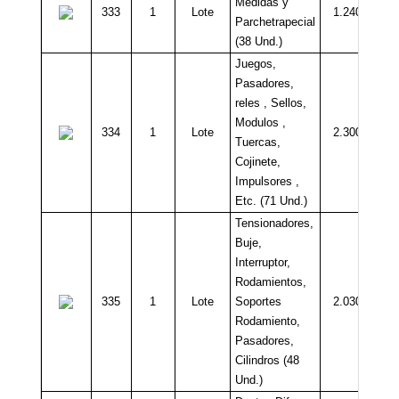
Medidas y
333
1
Lote
1.240.000
Parchetrapecial
(38 Und.)
Juegos,
Pasadores,
reles , Sellos,
Modulos ,
334
1
Lote
2.300.000
Tuercas,
Cojinete,
Impulsores ,
Etc. (71 Und.)
Tensionadores,
Buje,
Interruptor,
Rodamientos,
335
1
Lote
Soportes
2.030.000
Rodamiento,
Pasadores,
Cilindros (48
Und.)