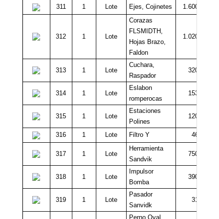
311
1
Lote
Ejes, Cojinetes
1.600.000
Corazas
FLSMIDTH,
312
1
Lote
1.020.000
Hojas Brazo,
Faldon
Cuchara,
313
1
Lote
320.000
Raspador
Eslabon
314
1
Lote
153.000
romperocas
Estaciones
315
1
Lote
120.000
Polines
316
1
Lote
Filtro Y
46.000
Herramienta
317
1
Lote
750.000
Sandvik
Impulsor
318
1
Lote
390.000
Bomba
Pasador
319
1
Lote
31.000
Sanvidk
Perno Oval