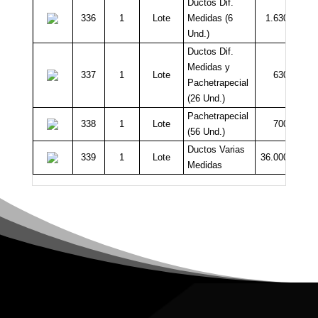
Ductos Dif.
336
1
Lote
Medidas (6
1.630.000
Und.)
Ductos Dif.
Medidas y
337
1
Lote
630.000
Pachetrapecial
(26 Und.)
Pachetrapecial
338
1
Lote
700.000
(56 Und.)
Ductos Varias
339
1
Lote
36.000.000
Medidas