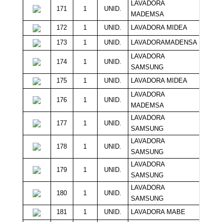
LAVADORA
171
1
UNID.
13
MADEMSA
172
1
UNID.
LAVADORA MIDEA
13
173
1
UNID.
LAVADORAMADENSA
13
LAVADORA
174
1
UNID.
13
SAMSUNG
175
1
UNID.
LAVADORA MIDEA
13
LAVADORA
176
1
UNID.
12
MADEMSA
LAVADORA
177
1
UNID.
12
SAMSUNG
LAVADORA
178
1
UNID.
12
SAMSUNG
LAVADORA
179
1
UNID.
12
SAMSUNG
LAVADORA
180
1
UNID.
10
SAMSUNG
181
1
UNID.
LAVADORA MABE
10