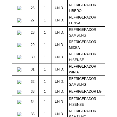
REFRIGERADOR
26
1
UNID.
20
LIBERO
REFRIGERADOR
27
1
UNID.
20
FENSA
REFRIGERADOR
28
1
UNID.
20
SAMSUNG
REFRIGERADOR
29
1
UNID.
20
MIDEA
REFRIGERADOR
30
1
UNID.
20
HISENSE
REFRIGERADOR
31
1
UNID.
20
WINIA
REFRIGERADOR
32
1
UNID.
20
SAMSUNG
33
1
UNID.
REFRIGERADOR LG
20
REFRIGERADOR
34
1
UNID.
20
HISENSE
REFRIGERADOR
35
1
UNID.
20
SAMSUNG