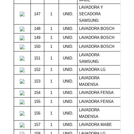
LAVADORA Y
147
1
UNID.
SECADORA
27
SAMSUNG
148
1
UNID.
LAVADORA BOSCH
26
149
1
UNID.
LAVADORA BOSCH
26
150
1
UNID.
LAVADORA BOSCH
25
LAVADORA
151
1
UNID.
17
SAMSUNG
152
1
UNID.
LAVADORA LG
20
LAVADORA
153
1
UNID.
19
MADENSA
154
1
UNID.
LAVADORA FENSA
19
155
1
UNID.
LAVADORA FENSA
14
LAVADORA
156
1
UNID.
19
MADENSA
157
1
UNID.
LAVADORA MABE
19
158
1
UNID.
LAVADORA LG
19