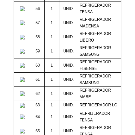
REFRIGERADOR
56
1
UNID.
13
FENSA
REFRIGERADOR
57
1
UNID.
13
MADENSA
REFRIGERADOR
58
1
UNID.
16
LIBERO
REFRIGERADOR
59
1
UNID.
16
SAMSUNG
REFRIGERADOR
60
1
UNID.
16
HISENSE
REFRIGERADOR
61
1
UNID.
16
SAMSUNG
REFRIGERADOR
62
1
UNID.
16
MABE
63
1
UNID.
REFRIGERADOR LG
16
REFRIJERADOR
64
1
UNID.
16
FENSA
REFRIGERADOR
65
1
UNID.
16
FENSA