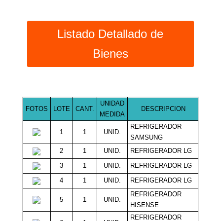
Listado Detallado de
Bienes
UNIDAD
FOTOS
LOTE
CANT.
DESCRIPCION
MINI
MEDIDA
REFRIGERADOR
1
1
UNID.
1.00
SAMSUNG
2
1
UNID.
REFRIGERADOR LG
60
3
1
UNID.
REFRIGERADOR LG
45
4
1
UNID.
REFRIGERADOR LG
40
REFRIGERADOR
5
1
UNID.
38
HISENSE
REFRIGERADOR