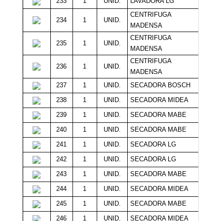
233
1
UNID.
LAVADORA LG
Sin M
CENTRIFUGA
234
1
UNID.
6
MADENSA
CENTRIFUGA
235
1
UNID.
6
MADENSA
CENTRIFUGA
236
1
UNID.
Sin M
MADENSA
237
1
UNID.
SECADORA BOSCH
30
238
1
UNID.
SECADORA MIDEA
30
239
1
UNID.
SECADORA MABE
26
240
1
UNID.
SECADORA MABE
25
241
1
UNID.
SECADORA LG
25
242
1
UNID.
SECADORA LG
25
243
1
UNID.
SECADORA MABE
19
244
1
UNID.
SECADORA MIDEA
19
245
1
UNID.
SECADORA MABE
17
246
1
UNID.
SECADORA MIDEA
16