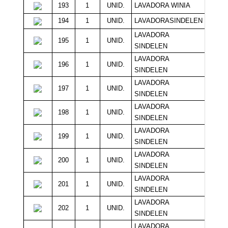
193
1
UNID.
LAVADORA WINIA
8
194
1
UNID.
LAVADORASINDELEN
7
LAVADORA
195
1
UNID.
7
SINDELEN
LAVADORA
196
1
UNID.
6
SINDELEN
LAVADORA
197
1
UNID.
6
SINDELEN
LAVADORA
198
1
UNID.
6
SINDELEN
LAVADORA
199
1
UNID.
6
SINDELEN
LAVADORA
200
1
UNID.
6
SINDELEN
LAVADORA
201
1
UNID.
6
SINDELEN
LAVADORA
202
1
UNID.
6
SINDELEN
LAVADORA