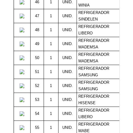
46
1
UNID.
18
WINIA
REFRIGERADOR
47
1
UNID.
18
SINDELEN
REFRIGERADOR
48
1
UNID.
18
LIBERO
REFRIGERADOR
49
1
UNID.
18
MADEMSA
REFRIGERADOR
50
1
UNID.
18
MADEMSA
REFRIGERADOR
51
1
UNID.
16
SAMSUNG
REFRIGERADOR
52
1
UNID.
16
SAMSUNG
REFRIGERADOR
53
1
UNID.
16
HISENSE
REFRIGERADOR
54
1
UNID.
16
LIBERO
REFRIGERADOR
55
1
UNID.
16
MABE