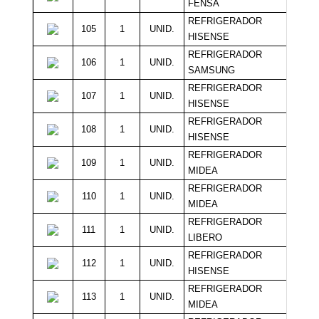
FENSA
REFRIGERADOR
105
1
UNID.
10
HISENSE
REFRIGERADOR
106
1
UNID.
10
SAMSUNG
REFRIGERADOR
107
1
UNID.
10
HISENSE
REFRIGERADOR
108
1
UNID.
10
HISENSE
REFRIGERADOR
109
1
UNID.
10
MIDEA
REFRIGERADOR
110
1
UNID.
10
MIDEA
REFRIGERADOR
111
1
UNID.
7
LIBERO
REFRIGERADOR
112
1
UNID.
7
HISENSE
REFRIGERADOR
113
1
UNID.
7
MIDEA