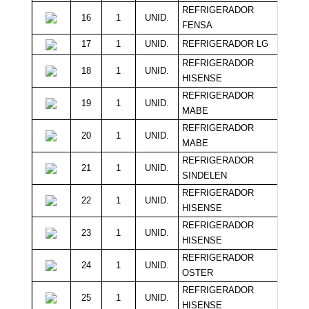
REFRIGERADOR
16
1
UNID.
28
FENSA
17
1
UNID.
REFRIGERADOR LG
26
REFRIGERADOR
18
1
UNID.
25
HISENSE
REFRIGERADOR
19
1
UNID.
25
MABE
REFRIGERADOR
20
1
UNID.
25
MABE
REFRIGERADOR
21
1
UNID.
25
SINDELEN
REFRIGERADOR
22
1
UNID.
25
HISENSE
REFRIGERADOR
23
1
UNID.
25
HISENSE
REFRIGERADOR
24
1
UNID.
20
OSTER
REFRIGERADOR
25
1
UNID.
20
HISENSE