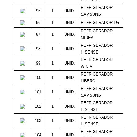
REFRIGERADOR
95
1
UNID.
12
SAMSUNG
96
1
UNID.
REFRIGERADOR LG
12
REFRIGERADOR
97
1
UNID.
10
MIDEA
REFRIGERADOR
98
1
UNID.
10
HISENSE
REFRIGERADOR
99
1
UNID.
10
WINIA
REFRIGERADOR
100
1
UNID.
10
LIBERO
REFRIGERADOR
101
1
UNID.
10
SAMSUNG
REFRIGERADOR
102
1
UNID.
10
HISENSE
REFRIGERADOR
103
1
UNID.
10
HISENSE
REFRIGERADOR
104
1
UNID.
10