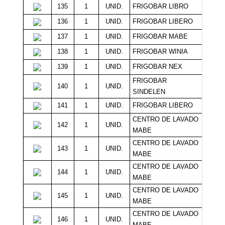
135
1
UNID.
FRIGOBAR LIBRO
7
136
1
UNID.
FRIGOBAR LIBERO
7
137
1
UNID.
FRIGOBAR MABE
7
138
1
UNID.
FRIGOBAR WINIA
7
139
1
UNID.
FRIGOBAR NEX
7
FRIGOBAR
140
1
UNID.
6
SINDELEN
141
1
UNID.
FRIGOBAR LIBERO
Sin M
CENTRO DE LAVADO
142
1
UNID.
60
MABE
CENTRO DE LAVADO
143
1
UNID.
50
MABE
CENTRO DE LAVADO
144
1
UNID.
Sin M
MABE
CENTRO DE LAVADO
145
1
UNID.
Sin M
MABE
CENTRO DE LAVADO
146
1
UNID.
Sin M
MABE