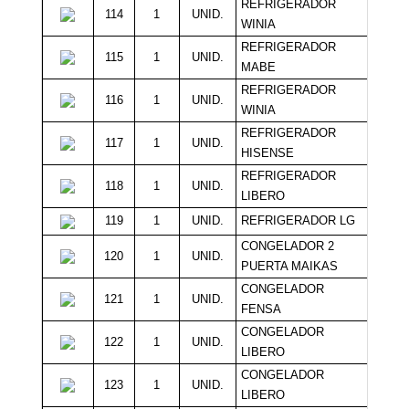
REFRIGERADOR
114
1
UNID.
7
WINIA
REFRIGERADOR
115
1
UNID.
Sin M
MABE
REFRIGERADOR
116
1
UNID.
Sin M
WINIA
REFRIGERADOR
117
1
UNID.
Sin M
HISENSE
REFRIGERADOR
118
1
UNID.
Sin M
LIBERO
119
1
UNID.
REFRIGERADOR LG
Sin M
CONGELADOR 2
120
1
UNID.
75
PUERTA MAIKAS
CONGELADOR
121
1
UNID.
25
FENSA
CONGELADOR
122
1
UNID.
15
LIBERO
CONGELADOR
123
1
UNID.
15
LIBERO