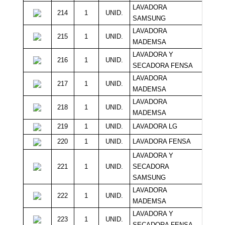
LAVADORA
214
1
UNID.
Sin M
SAMSUNG
LAVADORA
215
1
UNID.
Sin M
MADEMSA
LAVADORA Y
216
1
UNID.
Sin M
SECADORA FENSA
LAVADORA
217
1
UNID.
Sin M
MADEMSA
LAVADORA
218
1
UNID.
Sin M
MADEMSA
219
1
UNID.
LAVADORA LG
Sin M
220
1
UNID.
LAVADORA FENSA
Sin M
LAVADORA Y
221
1
UNID.
SECADORA
Sin M
SAMSUNG
LAVADORA
222
1
UNID.
Sin M
MADEMSA
LAVADORA Y
223
1
UNID.
Sin M
SECADORA FENSA