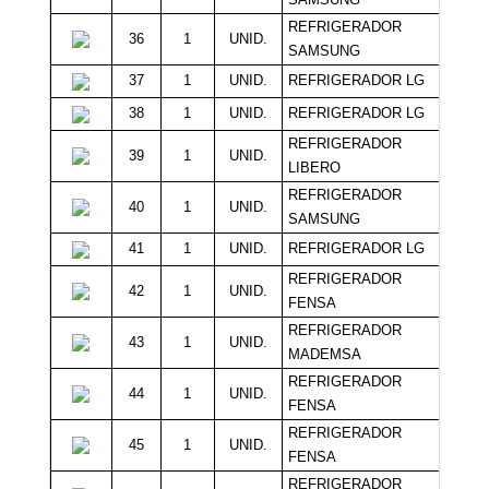
REFRIGERADOR
36
1
UNID.
19
SAMSUNG
37
1
UNID.
REFRIGERADOR LG
19
38
1
UNID.
REFRIGERADOR LG
19
REFRIGERADOR
39
1
UNID.
18
LIBERO
REFRIGERADOR
40
1
UNID.
18
SAMSUNG
41
1
UNID.
REFRIGERADOR LG
18
REFRIGERADOR
42
1
UNID.
18
FENSA
REFRIGERADOR
43
1
UNID.
18
MADEMSA
REFRIGERADOR
44
1
UNID.
18
FENSA
REFRIGERADOR
45
1
UNID.
18
FENSA
REFRIGERADOR