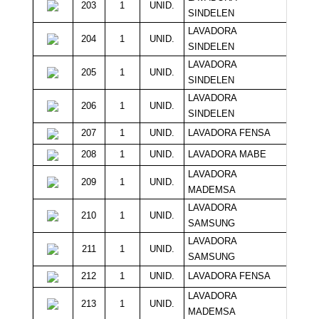
203
1
UNID.
6
SINDELEN
LAVADORA
204
1
UNID.
6
SINDELEN
LAVADORA
205
1
UNID.
6
SINDELEN
LAVADORA
206
1
UNID.
6
SINDELEN
207
1
UNID.
LAVADORA FENSA
Sin M
208
1
UNID.
LAVADORA MABE
Sin M
LAVADORA
209
1
UNID.
Sin M
MADEMSA
LAVADORA
210
1
UNID.
Sin M
SAMSUNG
LAVADORA
211
1
UNID.
Sin M
SAMSUNG
212
1
UNID.
LAVADORA FENSA
Sin M
LAVADORA
213
1
UNID.
Sin M
MADEMSA