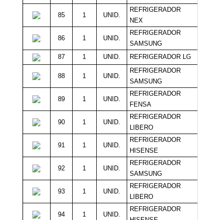
REFRIGERADOR
85
1
UNID.
12
NEX
REFRIGERADOR
86
1
UNID.
12
SAMSUNG
87
1
UNID.
REFRIGERADOR LG
12
REFRIGERADOR
88
1
UNID.
12
SAMSUNG
REFRIGERADOR
89
1
UNID.
12
FENSA
REFRIGERADOR
90
1
UNID.
12
LIBERO
REFRIGERADOR
91
1
UNID.
12
HISENSE
REFRIGERADOR
92
1
UNID.
12
SAMSUNG
REFRIGERADOR
93
1
UNID.
12
LIBERO
REFRIGERADOR
94
1
UNID.
12
HISENSE