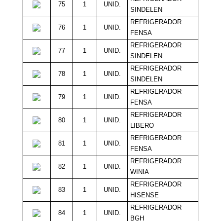
75
1
UNID.
15
SINDELEN
REFRIGERADOR
76
1
UNID.
15
FENSA
REFRIGERADOR
77
1
UNID.
15
SINDELEN
REFRIGERADOR
78
1
UNID.
15
SINDELEN
REFRIGERADOR
79
1
UNID.
15
FENSA
REFRIGERADOR
80
1
UNID.
14
LIBERO
REFRIGERADOR
81
1
UNID.
14
FENSA
REFRIGERADOR
82
1
UNID.
14
WINIA
REFRIGERADOR
83
1
UNID.
13
HISENSE
REFRIGERADOR
84
1
UNID.
12
BGH