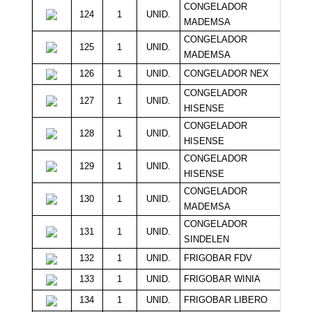
CONGELADOR
124
1
UNID.
13
MADEMSA
CONGELADOR
125
1
UNID.
13
MADEMSA
126
1
UNID.
CONGELADOR NEX
6
CONGELADOR
127
1
UNID.
6
HISENSE
CONGELADOR
128
1
UNID.
6
HISENSE
CONGELADOR
129
1
UNID.
6
HISENSE
CONGELADOR
130
1
UNID.
Sin M
MADEMSA
CONGELADOR
131
1
UNID.
Sin M
SINDELEN
132
1
UNID.
FRIGOBAR FDV
9
133
1
UNID.
FRIGOBAR WINIA
8
134
1
UNID.
FRIGOBAR LIBERO
8