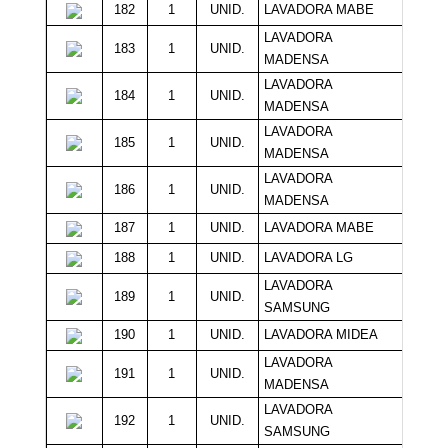
182
1
UNID.
LAVADORA MABE
10
LAVADORA
183
1
UNID.
10
MADENSA
LAVADORA
184
1
UNID.
10
MADENSA
LAVADORA
185
1
UNID.
10
MADENSA
LAVADORA
186
1
UNID.
10
MADENSA
187
1
UNID.
LAVADORA MABE
10
188
1
UNID.
LAVADORA LG
10
LAVADORA
189
1
UNID.
9
SAMSUNG
190
1
UNID.
LAVADORA MIDEA
9
LAVADORA
191
1
UNID.
9
MADENSA
LAVADORA
192
1
UNID.
9
SAMSUNG