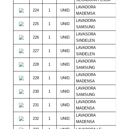
LAVADORA
224
1
UNID.
Sin M
MADEMSA
LAVADORA
225
1
UNID.
Sin M
SAMSUNG
LAVASORA
226
1
UNID.
Sin M
SINDELEN
LAVADORA
227
1
UNID.
Sin M
SINDELEN
LAVADORA
228
1
UNID.
Sin M
SAMSUNG
LAVADORA
229
1
UNID.
Sin M
MADENSA
LAVADORA
230
1
UNID.
Sin M
SAMSUNG
LAVADORA
231
1
UNID.
Sin M
MADENSA
LAVADORA
232
1
UNID.
Sin M
MADENSA