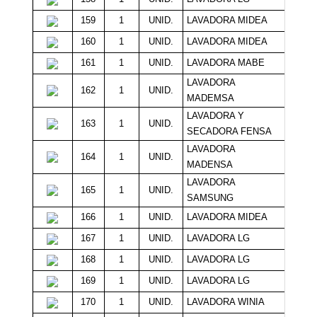
159
1
UNID.
LAVADORA MIDEA
18
160
1
UNID.
LAVADORA MIDEA
18
161
1
UNID.
LAVADORA MABE
16
LAVADORA
162
1
UNID.
16
MADEMSA
LAVADORA Y
163
1
UNID.
16
SECADORA FENSA
LAVADORA
164
1
UNID.
16
MADENSA
LAVADORA
165
1
UNID.
15
SAMSUNG
166
1
UNID.
LAVADORA MIDEA
15
167
1
UNID.
LAVADORA LG
15
168
1
UNID.
LAVADORA LG
14
169
1
UNID.
LAVADORA LG
13
170
1
UNID.
LAVADORA WINIA
13