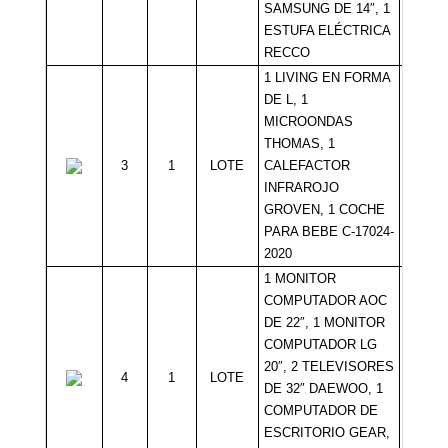
SAMSUNG DE 14″, 1
ESTUFA ELÉCTRICA
RECCO
1 LIVING EN FORMA
DE L, 1
MICROONDAS
THOMAS, 1
3
1
LOTE
CALEFACTOR
Sin Mí
INFRAROJO
GROVEN, 1 COCHE
PARA BEBE C-17024-
2020
1 MONITOR
COMPUTADOR AOC
DE 22″, 1 MONITOR
COMPUTADOR LG
20″, 2 TELEVISORES
4
1
LOTE
Sin Mí
DE 32″ DAEWOO, 1
COMPUTADOR DE
ESCRITORIO GEAR,