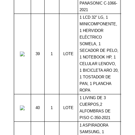
PANASONIC C-1066-
2021
1 LCD 32” LG, 1
MINICOMPONENTE,
1 HERVIDOR
ELÉCTRICO
SOMELA, 1
SECADOR DE PELO,
39
1
LOTE
Sin Mí
1 NOTEBOOK HP, 1
CELULAR LENOVO,
1 BICICLETA ARO 20,
1 TOSTADOR DE
PAN, 1 PLANCHA
ROPA
1 LIVING DE 3
CUERPOS,2
40
1
LOTE
Sin Mí
ALFOMBRAS DE
PISO C-350-2021
1 ASPIRADORA
SAMSUNG, 1