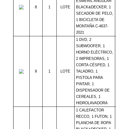
ESMERIL ANGULAR
8
1
LOTE
BLACK&DECKER, 1
Sin Mí
SECADOR DE PELO,
1 BICICLETA DE
MONTAÑA C-4637-
2021
1 DVD, 2
SUBWOOFER, 1
HORNO ELÉCTRICO,
2 IMPRESORAS, 1
CORTA CÉSPED, 1
9
1
LOTE
TALADRO, 1
Sin Mí
PISTOLA PARA
PINTAR, 1
DISPENSADOR DE
CEREALES, 1
HIDROLAVADORA
1 CALEFACTOR
RECCO, 1 FUTON, 1
PLANCHA DE ROPA