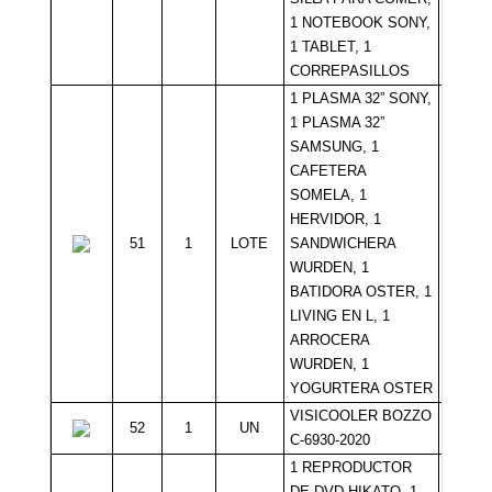
1 NOTEBOOK SONY,
1 TABLET, 1
CORREPASILLOS
1 PLASMA 32” SONY,
1 PLASMA 32”
SAMSUNG, 1
CAFETERA
SOMELA, 1
HERVIDOR, 1
51
1
LOTE
SANDWICHERA
Sin Mí
WURDEN, 1
BATIDORA OSTER, 1
LIVING EN L, 1
ARROCERA
WURDEN, 1
YOGURTERA OSTER
VISICOOLER BOZZO
52
1
UN
Sin Mí
C-6930-2020
1 REPRODUCTOR
DE DVD HIKATO, 1