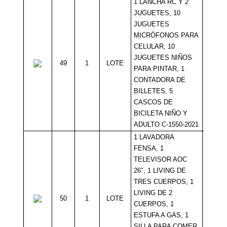
1 LANCHA RC Y 2
JUGUETES, 10
JUGUETES
MICRÓFONOS PARA
CELULAR, 10
JUGUETES NIÑOS
49
1
LOTE
Sin Mí
PARA PINTAR, 1
CONTADORA DE
BILLETES, 5
CASCOS DE
BICILETA NIÑO Y
ADULTO C-1550-2021
1 LAVADORA
FENSA, 1
TELEVISOR AOC
26″, 1 LIVING DE
TRES CUERPOS, 1
LIVING DE 2
50
1
LOTE
Sin Mí
CUERPOS, 1
ESTUFA A GAS, 1
SILLA PARA COMER,