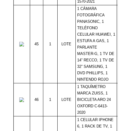
1570-2021
1 CÁMARA
FOTOGRÁFICA
PANASONIC, 1
TELÉFONO
CELULAR HUAWEI, 1
ESTUFA A GAS, 1
45
1
LOTE
Sin Mí
PARLANTE
MASTER-G, 1 TV DE
14” RECCO, 1 TV DE
32” SAMSUNG, 1
DVD PHILLIPS, 1
NINTENDO ROJO
1 TAQUÍMETRO
MARCA ZUISS, 1
46
1
LOTE
BICICLETA ARO 24
Sin Mí
OXFORD C-6413-
2020
1 CELULAR IPHONE
6, 1 RACK DE TV, 1