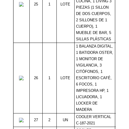
COCINA, 1 LIVING 3
25
1
LOTE
Sin Mí
PIEZAS (1 SILLON
DE DOS CUERPOS,
2 SILLONES DE 1
CUERPO), 1
MUEBLE DE BAR, 5
SILLAS PLÁSTICAS
1 BALANZA DIGITAL,
1 BATIDORA OSTER,
1 MONITOR DE
VIGILANCIA, 3
CITÓFONOS, 1
26
1
LOTE
ESCRITORIO CAFÉ,
Sin Mí
6 FOCOS, 1
IMPRESORA HP, 1
LICUADORA, 1
LOCKER DE
MADERA
COOLER VERTICAL
27
2
UN
Sin Mí
C-187-2021