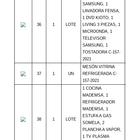
SAMSUNG, 1
LAVADORA FENSA,
1 DVD KIOTO, 1
36
1
LOTE
LIVING 3 PIEZAS, 1
Sin Mí
MICROONDA, 1
TELEVISOR
SAMSUNG, 1
TOSTADORA C-157-
2021
MESÓN VITRINA
37
1
UN
REFRIGERADA C-
Sin Mí
157-2021
1 COCINA
MADEMSA, 1
REFRIGERADOR
MADEMSA, 1
ESTUFA A GAS
38
1
LOTE
Sin Mí
SOMELA, 2
PLANCHA A VAPOR,
1 TV PLASMA