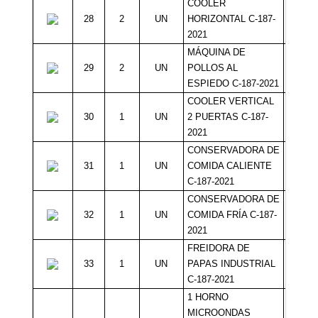
COOLER
28
2
UN
HORIZONTAL C-187-
Sin Mí
2021
MÁQUINA DE
29
2
UN
POLLOS AL
Sin Mí
ESPIEDO C-187-2021
COOLER VERTICAL
30
1
UN
2 PUERTAS C-187-
Sin Mí
2021
CONSERVADORA DE
31
1
UN
COMIDA CALIENTE
Sin Mí
C-187-2021
CONSERVADORA DE
32
1
UN
COMIDA FRÍA C-187-
Sin Mí
2021
FREIDORA DE
33
1
UN
PAPAS INDUSTRIAL
Sin Mí
C-187-2021
1 HORNO
MICROONDAS