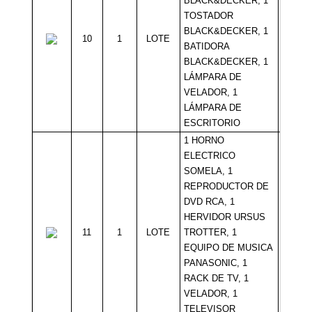
BLACK&DECKER, 1
TOSTADOR
BLACK&DECKER, 1
10
1
LOTE
Sin Mí
BATIDORA
BLACK&DECKER, 1
LÁMPARA DE
VELADOR, 1
LÁMPARA DE
ESCRITORIO
1 HORNO
ELECTRICO
SOMELA, 1
REPRODUCTOR DE
DVD RCA, 1
HERVIDOR URSUS
11
1
LOTE
TROTTER, 1
Sin Mí
EQUIPO DE MUSICA
PANASONIC, 1
RACK DE TV, 1
VELADOR, 1
TELEVISOR