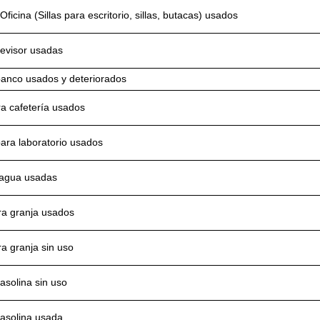
ficina (Sillas para escritorio, sillas, butacas) usados
levisor usadas
banco usados y deteriorados
ra cafetería usados
ara laboratorio usados
agua usadas
ara granja usados
ra granja sin uso
asolina sin uso
gasolina usada