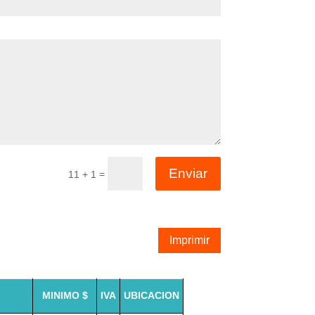
Enviar
=
11 + 1
Imprimir
MINIMO $
IVA
UBICACION