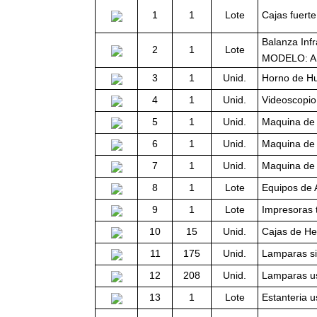
1
1
Lote
Cajas fuert
Balanza In
2
1
Lote
MODELO: AE
3
1
Unid.
Horno de 
4
1
Unid.
Videoscopio
5
1
Unid.
Maquina de
6
1
Unid.
Maquina de
7
1
Unid.
Maquina d
8
1
Lote
Equipos de 
9
1
Lote
Impresoras 
10
15
Unid.
Cajas de He
11
175
Unid.
Lamparas si
12
208
Unid.
Lamparas us
13
1
Lote
Estanteria 