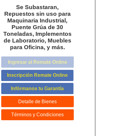
Se Subastaran,
Repuestos sin uso para
Maquinaria Industrial,
Puente Grúa de 30
Toneladas, Implementos
de Laboratorio, Muebles
para Oficina, y más.
Ingresar al Remate Online
Inscripción Remate Online
Infórmanos tu Garantía
Detalle de Bienes
Términos y Condiciones