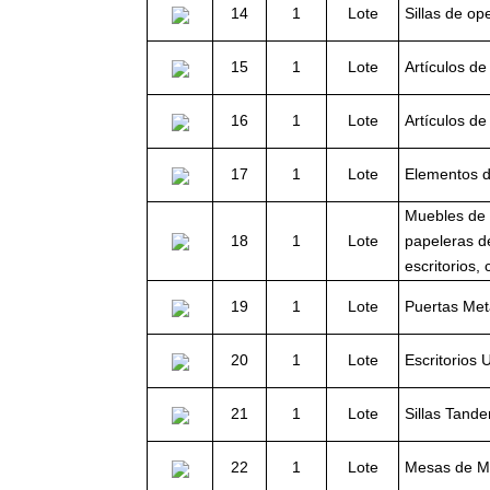
14
1
Lote
Sillas de o
15
1
Lote
Artículos de
16
1
Lote
Artículos de
17
1
Lote
Elementos d
Muebles de 
18
1
Lote
papeleras de
escritorios, 
19
1
Lote
Puertas Met
20
1
Lote
Escritorios
21
1
Lote
Sillas Tand
22
1
Lote
Mesas de M