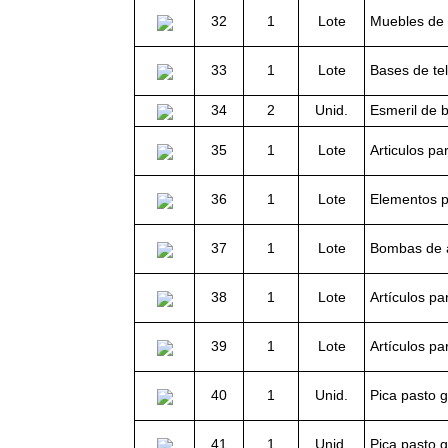
32
1
Lote
Muebles de O
33
1
Lote
Bases de te
34
2
Unid.
Esmeril de 
35
1
Lote
Articulos pa
36
1
Lote
Elementos p
37
1
Lote
Bombas de 
38
1
Lote
Artículos p
39
1
Lote
Artículos pa
40
1
Unid.
Pica pasto g
41
1
Unid.
Pica pasto 