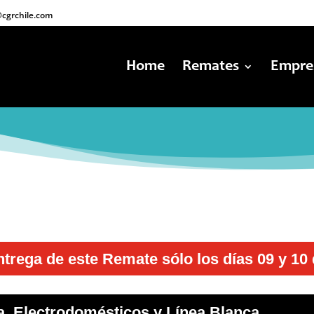
cgrchile.com
Home
Remates
Empre
ntrega de este Remate sólo los días 09 y 1
a, Electrodomésticos y Línea Blanca