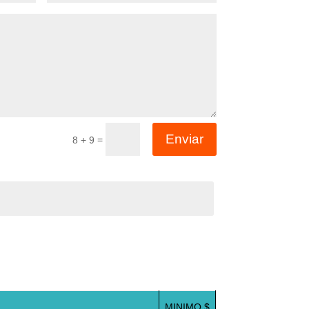
Enviar
=
8 + 9
MINIMO $