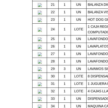
21
1
UN
BALANZA DI
22
1
UN
BALANZA VI
23
1
UN
HOT DOG GR
1 CAJA REG
24
1
LOTE
COMPUTADOR
25
1
UN
LAVAFONDO 
26
1
UN
LAVAPLATOS
27
1
UN
LAVAFONDO 
28
1
UN
LAVAFONDO 
29
3
UN
LAVAMOS SI
30
1
LOTE
8 DISPENSA
31
1
LOTE
1 JUGUERA 
32
1
LOTE
4 CAJAS LL
33
1
UN
DISPENSADO
34
1
UN
MAQUINA CA