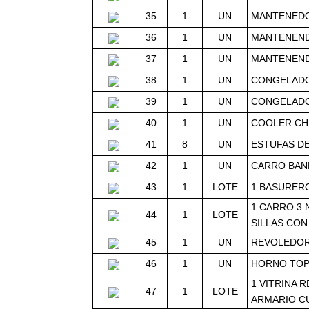
35
1
UN
MANTENEDOR
36
1
UN
MANTENEND
37
1
UN
MANTENEND
38
1
UN
CONGELADOR
39
1
UN
CONGELADOR
40
1
UN
COOLER CHI
41
8
UN
ESTUFAS DE
42
1
UN
CARRO BAN
43
1
LOTE
1 BASURERO
1 CARRO 3 
44
1
LOTE
SILLAS CON
45
1
UN
REVOLEDORA
46
1
UN
HORNO TOP
1 VITRINA 
47
1
LOTE
ARMARIO CU