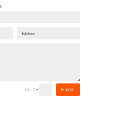
a
Enviar
=
10 + 7