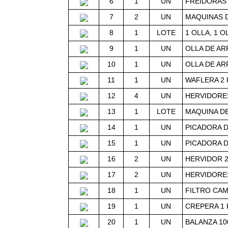
6
1
UN
FREIDORAS 
7
2
UN
MAQUINAS D
8
1
LOTE
1 OLLA, 1 
9
1
UN
OLLA DE AR
10
1
UN
OLLA DE ARR
11
1
UN
WAFLERA 2 
12
4
UN
HERVIDORES
13
1
LOTE
MAQUINA DE
14
1
UN
PICADORA D
15
1
UN
PICADORA D
16
2
UN
HERVIDOR 2
17
2
UN
HERVIDORES
18
1
UN
FILTRO CAM
19
1
UN
CREPERA 1 
20
1
UN
BALANZA 100