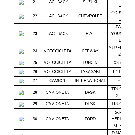
21
HACHBACK
SUZUKI
1.3
CORSA HB
22
HACHBACK
CHEVROLET
1.6
PALIO
23
HACHBACK
FIAT
YOUNG SX
DH
SUPERLIGHT
24
MOTOCICLETA
KEEWAY
200
25
MOTOCICLETA
LONCIN
LX250GS 2
26
MOTOCICLETA
TAKASAKI
BY100 12
27
CAMIÓN
INTERNATIONAL
7600
TRUCK SC
28
CAMIONETA
DFSK
XL 1.0
29
CAMIONETA
DFSK
TRUCK 1.5
RANGER
30
CAMIONETA
FORD
HERITAGE
XL PLUS
D-MAX 3.0