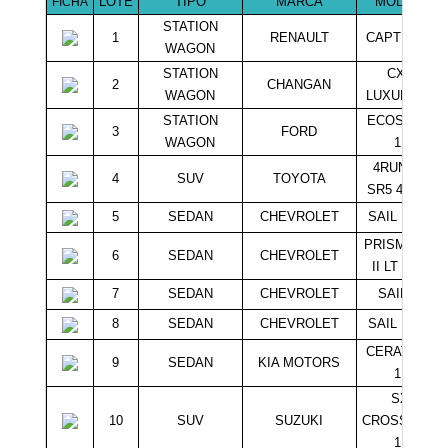
LOTE
TIPO
MARCA
MODELO
FICHA
STATION
1
RENAULT
CAPTUR 1.5
WAGON
STATION
CX70
2
CHANGAN
WAGON
LUXURY 1.6
STATION
ECOSPORT
3
FORD
WAGON
1.5
4RUNNER
4
SUV
TOYOTA
SR5 4x4 4.0
5
SEDAN
CHEVROLET
SAIL LS 1.5
PRISMA 1.4L
6
SEDAN
CHEVROLET
II LT MT K
7
SEDAN
CHEVROLET
SAIL 1.5
8
SEDAN
CHEVROLET
SAIL LS 1.5
CERATO EX
9
SEDAN
KIA MOTORS
1.6
SX4
10
SUV
SUZUKI
CROSSOVER
1.6