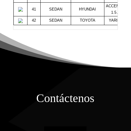
ACCENT GLS
41
SEDAN
HYUNDAI
1.5 AUT
42
SEDAN
TOYOTA
YARIS XLI
Contáctenos