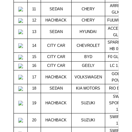
ARRIZO 3
11
SEDAN
CHERY
GLX 1.6
12
HACHBACK
CHERY
FULWIN GLX
ACCENT RB
13
SEDAN
HYUNDAI
GL 1.4
SPARK LITE
14
CITY CAR
CHEVROLET
HB 0.8 MT
15
CITY CAR
BYD
F0 GLX I 1.0
16
CITY CAR
GEELY
LC 1.3 GX
GOL G5
17
HACHBACK
VOLKSWAGEN
POWER
18
SEDAN
KIA MOTORS
RIO EX 1.4
SWIFT
19
HACHBACK
SUZUKI
SPORT HB
1.6
SWIFT GL
20
HACHBACK
SUZUKI
1.5
SWIFT GL