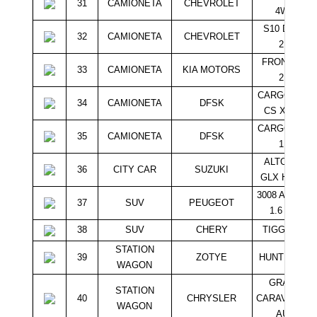
31
CAMIONETA
CHEVROLET
4WD
S10 DCAB
32
CAMIONETA
CHEVROLET
2.4
FRONTIER
33
CAMIONETA
KIA MOTORS
2.5
CARGO BOX
34
CAMIONETA
DFSK
CS XL 1.0
CARGO BOX
35
CAMIONETA
DFSK
1.0
ALTO K10
36
CITY CAR
SUZUKI
GLX HB 1.0
3008 ALLURE
37
SUV
PEUGEOT
1.6 HDI
38
SUV
CHERY
TIGGO 1.5
STATION
39
ZOTYE
HUNTER 1.3
WAGON
GRAND
STATION
40
CHRYSLER
CARAVAN 3.3
WAGON
AUT