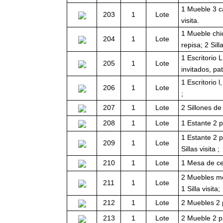
1 Mueble 3 ca
203
1
Lote
visita.
1 Mueble chi
204
1
Lote
repisa; 2 Silla
1 Escritorio 
205
1
Lote
invitados, p
1 Escritorio l
206
1
Lote
;
207
1
Lote
2 Sillones de
208
1
Lote
1 Estante 2 p
1 Estante 2 p
209
1
Lote
Sillas visita ;
210
1
Lote
1 Mesa de ce
2 Muebles med
211
1
Lote
1 Silla visita;
212
1
Lote
2 Muebles 2 pu
213
1
Lote
2 Mueble 2 pue