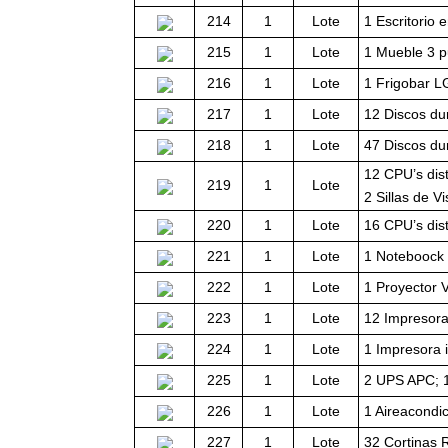
214
1
Lote
1 Escritorio 
215
1
Lote
1 Mueble 3 p
216
1
Lote
1 Frigobar L
217
1
Lote
12 Discos du
218
1
Lote
47 Discos dur
12 CPU’s dist
219
1
Lote
2 Sillas de Vi
220
1
Lote
16 CPU’s dist
221
1
Lote
1 Noteboock 
222
1
Lote
1 Proyector V
223
1
Lote
12 Impresora
224
1
Lote
1 Impresora 
225
1
Lote
2 UPS APC; 
226
1
Lote
1 Aireacondic
227
1
Lote
32 Cortinas 