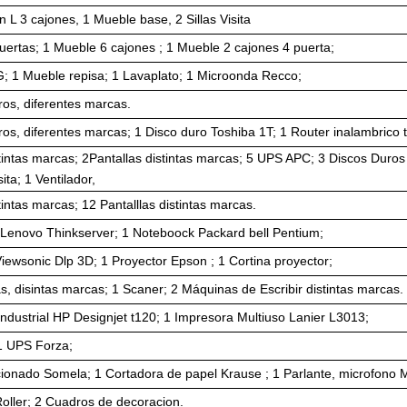
en L 3 cajones, 1 Mueble base, 2 Sillas Visita
uertas; 1 Mueble 6 cajones ; 1 Mueble 2 cajones 4 puerta;
G; 1 Mueble repisa; 1 Lavaplato; 1 Microonda Recco;
ros, diferentes marcas.
os, diferentes marcas; 1 Disco duro Toshiba 1T; 1 Router inalambrico t
intas marcas; 2Pantallas distintas marcas; 5 UPS APC; 3 Discos Duros di
sita; 1 Ventilador,
intas marcas; 12 Pantalllas distintas marcas.
Lenovo Thinkserver; 1 Noteboock Packard bell Pentium;
iewsonic Dlp 3D; 1 Proyector Epson ; 1 Cortina proyector;
s, disintas marcas; 1 Scaner; 2 Máquinas de Escribir distintas marcas.
industrial HP Designjet t120; 1 Impresora Multiuso Lanier L3013;
1 UPS Forza;
ionado Somela; 1 Cortadora de papel Krause ; 1 Parlante, microfono Mas
Roller; 2 Cuadros de decoracion.