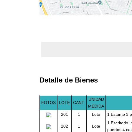
Detalle de Bienes
UNIDAD
FOTOS
LOTE
CANT.
MEDIDA
201
1
Lote
1 Estante 3 p
1 Escritorio 
202
1
Lote
puertas,4 caj