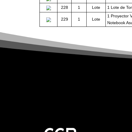
228
1
Lote
1 Lote de To
1 Proyector 
229
1
Lote
Notebook As