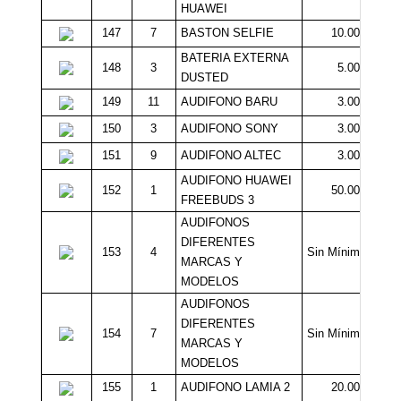
HUAWEI
147
7
BASTON SELFIE
10.000
BATERIA EXTERNA
148
3
5.000
DUSTED
149
11
AUDIFONO BARU
3.000
150
3
AUDIFONO SONY
3.000
151
9
AUDIFONO ALTEC
3.000
AUDIFONO HUAWEI
152
1
50.000
FREEBUDS 3
AUDIFONOS
DIFERENTES
153
4
Sin Mínimo
MARCAS Y
MODELOS
AUDIFONOS
DIFERENTES
154
7
Sin Mínimo
MARCAS Y
MODELOS
155
1
AUDIFONO LAMIA 2
20.000