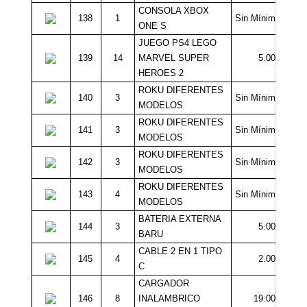
CONSOLA XBOX
138
1
Sin Mínimo
ONE S
JUEGO PS4 LEGO
139
14
MARVEL SUPER
5.000
HEROES 2
ROKU DIFERENTES
140
3
Sin Mínimo
MODELOS
ROKU DIFERENTES
141
3
Sin Mínimo
MODELOS
ROKU DIFERENTES
142
3
Sin Mínimo
MODELOS
ROKU DIFERENTES
143
4
Sin Mínimo
MODELOS
BATERIA EXTERNA
144
3
5.000
BARU
CABLE 2 EN 1 TIPO
145
4
2.000
C
CARGADOR
146
8
INALAMBRICO
19.000