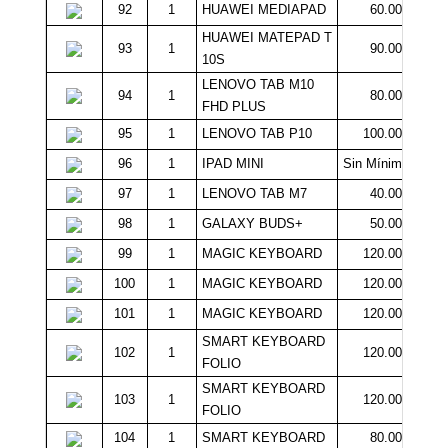
92
1
HUAWEI MEDIAPAD
60.000
HUAWEI MATEPAD T
93
1
90.000
10S
LENOVO TAB M10
94
1
80.000
FHD PLUS
95
1
LENOVO TAB P10
100.000
96
1
IPAD MINI
Sin Mínimo
97
1
LENOVO TAB M7
40.000
98
1
GALAXY BUDS+
50.000
99
1
MAGIC KEYBOARD
120.000
100
1
MAGIC KEYBOARD
120.000
101
1
MAGIC KEYBOARD
120.000
SMART KEYBOARD
102
1
120.000
FOLIO
SMART KEYBOARD
103
1
120.000
FOLIO
104
1
SMART KEYBOARD
80.000