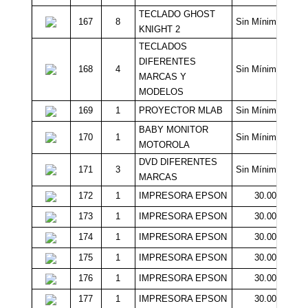
TECLADO GHOST
167
8
Sin Mínimo
KNIGHT 2
TECLADOS
DIFERENTES
168
4
Sin Mínimo
MARCAS Y
MODELOS
169
1
PROYECTOR MLAB
Sin Mínimo
BABY MONITOR
170
1
Sin Mínimo
MOTOROLA
DVD DIFERENTES
171
3
Sin Mínimo
MARCAS
172
1
IMPRESORA EPSON
30.000
173
1
IMPRESORA EPSON
30.000
174
1
IMPRESORA EPSON
30.000
175
1
IMPRESORA EPSON
30.000
176
1
IMPRESORA EPSON
30.000
177
1
IMPRESORA EPSON
30.000