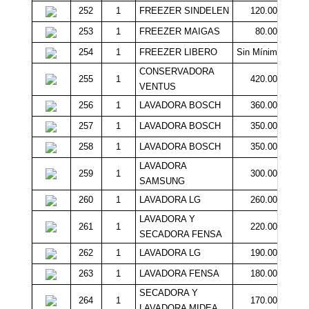
252
1
FREEZER SINDELEN
120.000
253
1
FREEZER MAIGAS
80.000
254
1
FREEZER LIBERO
Sin Mínimo
CONSERVADORA
255
1
420.000
VENTUS
256
1
LAVADORA BOSCH
360.000
257
1
LAVADORA BOSCH
350.000
258
1
LAVADORA BOSCH
350.000
LAVADORA
259
1
300.000
SAMSUNG
260
1
LAVADORA LG
260.000
LAVADORA Y
261
1
220.000
SECADORA FENSA
262
1
LAVADORA LG
190.000
263
1
LAVADORA FENSA
180.000
SECADORA Y
264
1
170.000
LAVADORA MIDEA