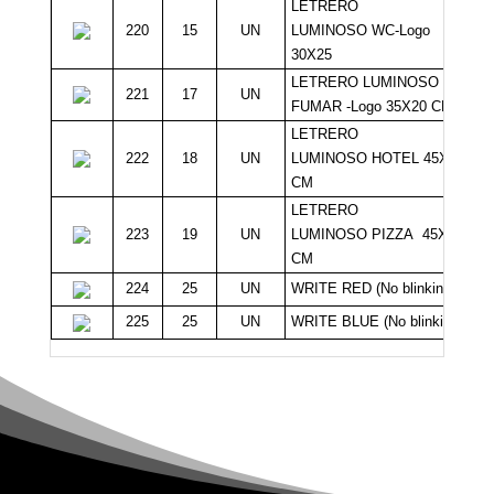
LETRERO
220
15
UN
LUMINOSO WC-Logo
30X25
LETRERO LUMINOSO NO
221
17
UN
FUMAR -Logo 35X20 CM
LETRERO
222
18
UN
LUMINOSO HOTEL 45X20
CM
LETRERO
223
19
UN
LUMINOSO PIZZA 45X30
CM
224
25
UN
WRITE RED (No blinking)
225
25
UN
WRITE BLUE (No blinking)