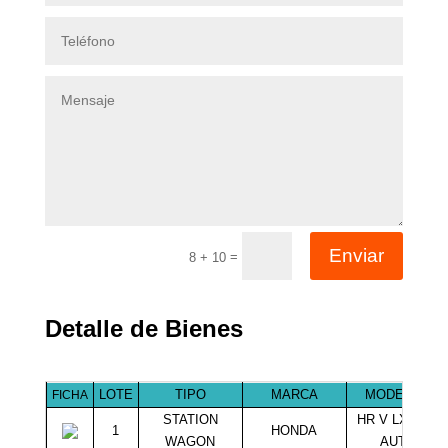
Enviar
=
8 + 10
Detalle de Bienes
LOTE
TIPO
MARCA
MODELO
FICHA
STATION
HR V LX 1.8
1
HONDA
WAGON
AUT