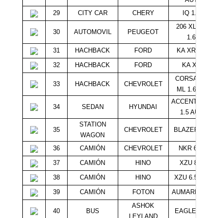
29
CITY CAR
CHERY
IQ 1.1
206 XLINE
30
AUTOMOVIL
PEUGEOT
1.6
31
HACHBACK
FORD
KA XR 1.6
32
HACHBACK
FORD
KA XR
CORSA HB
33
HACHBACK
CHEVROLET
ML 1.6 3P
ACCENT GLS
34
SEDAN
HYUNDAI
1.5 AUT
STATION
35
CHEVROLET
BLAZER 4.3
WAGON
36
CAMIÓN
CHEVROLET
NKR 612
37
CAMIÓN
HINO
XZU 8.5
38
CAMIÓN
HINO
XZU 6.5 DC
39
CAMIÓN
FOTON
AUMARK 117
ASHOK
40
BUS
EAGLE 814
LEYLAND