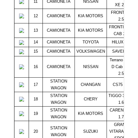
11
CAMIONETA
NISSAN
XE 2.5
FRONTIER
12
CAMIONETA
KIA MOTORS
2.5
FRONTIER D
13
CAMIONETA
KIA MOTORS
CAB 2.5
14
CAMIONETA
TOYOTA
HILUX 2.5
15
CAMIONETA
VOLKSWAGEN
SAVEIRO
Terrano DXS
16
CAMIONETA
NISSAN
D Cab 4×4
2.5
STATION
17
CHANGAN
CS75 2.0
WAGON
STATION
TIGGO 3 GLX
18
CHERY
WAGON
1.6
STATION
CARENS LX
19
KIA MOTORS
WAGON
1.7
GRAND
STATION
20
SUZUKI
VITARA GLX
WAGON