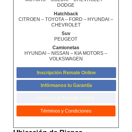
DODGE
Hatchback
CITROEN – TOYOTA – FORD – HYUNDAI –
CHEVROLET
Suv
PEUGEOT
Camionetas
HYUNDAI – NISSAN – KIA MOTORS –
VOLKSWAGEN
Inscripción Remate Online
Infórmanos tu Garantía
Ingresar al Remate Online
Términos y Condiciones