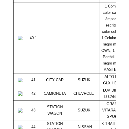
1 Cómoda
color café, 1
Lámpara de
escritorio
color celeste,
40-1
1 Celular color
negro marca
OWN, 1 Video
Portátil color
negro marca
MASTER-G
ALTO K10
41
CITY CAR
SUZUKI
GLX HB 1.0
LUV DIMAX
42
CAMIONETA
CHEVROLET
D CAB 3.0
GRAND
STATION
43
SUZUKI
VITARA GLX
WAGON
SPORT
STATION
X-TRAIL X HL
44
NISSAN