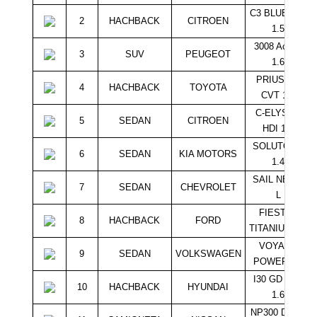
C3 BLUE HDI
2
HACHBACK
CITROEN
1.5
3008 Active
3
SUV
PEUGEOT
1.6
PRIUS HB
4
HACHBACK
TOYOTA
CVT 1.5
C-ELYSÉE
5
SEDAN
CITROEN
HDI 1.6
SOLUTO LX
6
SEDAN
KIA MOTORS
1.4
SAIL NB 1.5
7
SEDAN
CHEVROLET
L
FIESTAS
8
HACHBACK
FORD
TITANIUM 1.6
VOYAGE
9
SEDAN
VOLKSWAGEN
POWER 1.6
I30 GD GLS
10
HACHBACK
HYUNDAI
1.6
NP300 DCAB