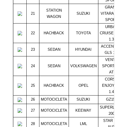
SPORT
GRAND
STATION
21
SUZUKI
VITARA GLX
WAGON
SPORT
URBAN
22
HACHBACK
TOYOTA
CRUISER LEI
1.3
ACCENT RB
23
SEDAN
HYUNDAI
GLS 1.6
VENTO
24
SEDAN
VOLKSWAGEN
SPORT 2.5
AT
CORSA
25
HACHBACK
OPEL
ENJOY HB
1.4
26
MOTOCICLETA
SUZUKI
GZ150
SUPERLIGHT
27
MOTOCICLETA
KEEWAY
200
STAR 125
28
MOTOCICLETA
LML
AUT