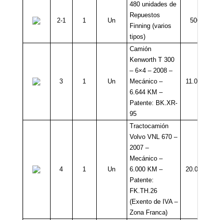
480 unidades de
Repuestos
2-1
1
Un
500
Finning (varios
tipos)
Camión
Kenworth T 300
– 6×4 – 2008 –
3
1
Un
Mecánico –
11.000
6.644 KM –
Patente: BK.XR-
95
Tractocamión
Volvo VNL 670 –
2007 –
Mecánico –
4
1
Un
6.000 KM –
20.000
Patente:
FK.TH.26
(Exento de IVA –
Zona Franca)