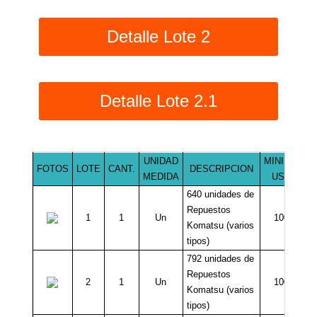
Detalle Lote 2
Detalle Lote 2.1
UNIDAD
MINIMO
FOTOS
LOTE
CANT.
DESCRIPCION
U
MEDIDA
USD
640 unidades de
Repuestos
1
1
Un
100
An
Komatsu (varios
tipos)
792 unidades de
Repuestos
2
1
Un
100
Komatsu (varios
tipos)