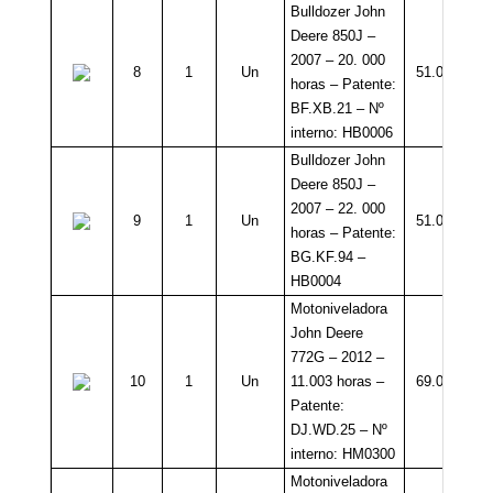
Bulldozer John
Deere 850J –
2007 – 20. 000
8
1
Un
51.000
C
horas – Patente:
BF.XB.21 – Nº
interno: HB0006
Bulldozer John
Deere 850J –
2007 – 22. 000
9
1
Un
51.000
C
horas – Patente:
BG.KF.94 –
HB0004
Motoniveladora
John Deere
772G – 2012 –
10
1
Un
11.003 horas –
69.000
C
Patente:
DJ.WD.25 – Nº
interno: HM0300
Motoniveladora