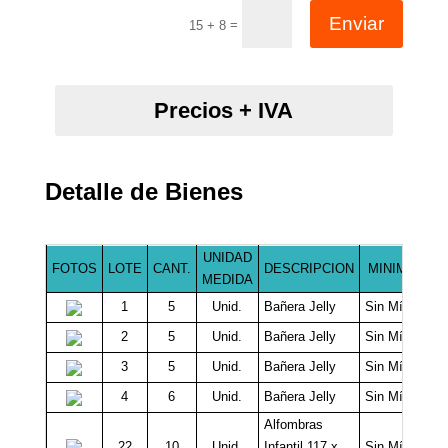
Enviar
=
15 + 8
Precios + IVA
Detalle de Bienes
UNIDAD
FOTOS
LOTE
CANT.
DESCRIPCION
MINIMO $
MEDIDA
1
5
Unid.
Bañera Jelly
Sin Mínimo
2
5
Unid.
Bañera Jelly
Sin Mínimo
3
5
Unid.
Bañera Jelly
Sin Mínimo
4
6
Unid.
Bañera Jelly
Sin Mínimo
Alfombras
22
10
Unid.
Infantil 117 x
Sin Mínimo