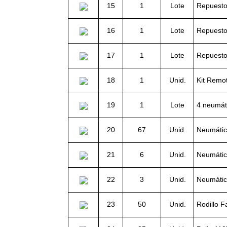
15
1
Lote
Repuestos
16
1
Lote
Repuesto
17
1
Lote
Repuesto
18
1
Unid.
Kit Remot
19
1
Lote
4 neumát
20
67
Unid.
Neumático
21
6
Unid.
Neumático
22
3
Unid.
Neumátic
23
50
Unid.
Rodillo 