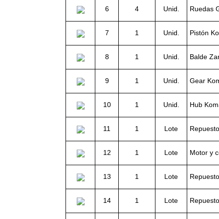
6
4
Unid.
Ruedas G
7
1
Unid.
Pistón K
8
1
Unid.
Balde Za
9
1
Unid.
Gear Kom
10
1
Unid.
Hub Koma
11
1
Lote
Repuesto
12
1
Lote
Motor y 
13
1
Lote
Repuesto
14
1
Lote
Repuestos