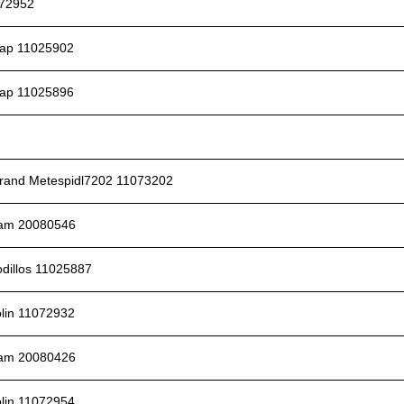
072952
Sap 11025902
Sap 11025896
brand Metespidl7202 11073202
Fam 20080546
odillos 11025887
olin 11072932
Fam 20080426
olin 11072954