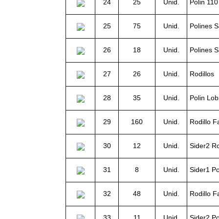
24
25
Unid.
Polin 11
25
75
Unid.
Polines 
26
18
Unid.
Polines 
27
26
Unid.
Rodillos
28
35
Unid.
Polin Lo
29
160
Unid.
Rodillo 
30
12
Unid.
Sider2 R
31
8
Unid.
Sider1 P
32
48
Unid.
Rodillo 
33
11
Unid.
Sider2 P