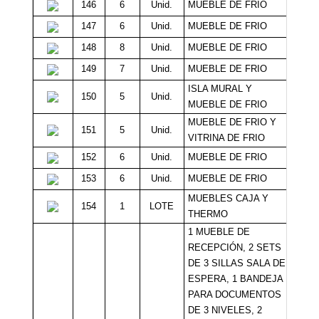
146
6
Unid.
MUEBLE DE FRIO
Sin 
147
6
Unid.
MUEBLE DE FRIO
Sin 
148
8
Unid.
MUEBLE DE FRIO
Sin 
149
7
Unid.
MUEBLE DE FRIO
Sin 
ISLA MURAL Y
150
5
Unid.
Sin 
MUEBLE DE FRIO
MUEBLE DE FRIO Y
151
5
Unid.
Sin 
VITRINA DE FRIO
152
6
Unid.
MUEBLE DE FRIO
Sin 
153
6
Unid.
MUEBLE DE FRIO
Sin 
MUEBLES CAJA Y
154
1
LOTE
Sin 
THERMO
1 MUEBLE DE
RECEPCIÓN, 2 SETS
DE 3 SILLAS SALA DE
ESPERA, 1 BANDEJA
PARA DOCUMENTOS
DE 3 NIVELES, 2