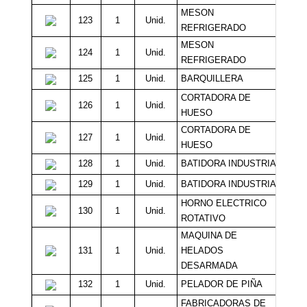
MESON
123
1
Unid.
Sin 
REFRIGERADO
MESON
124
1
Unid.
Sin 
REFRIGERADO
125
1
Unid.
BARQUILLERA
Sin 
CORTADORA DE
126
1
Unid.
Sin 
HUESO
CORTADORA DE
127
1
Unid.
Sin 
HUESO
128
1
Unid.
BATIDORA INDUSTRIAL
Sin 
129
1
Unid.
BATIDORA INDUSTRIAL
Sin 
HORNO ELECTRICO
130
1
Unid.
Sin 
ROTATIVO
MAQUINA DE
131
1
Unid.
HELADOS
Sin 
DESARMADA
132
1
Unid.
PELADOR DE PIÑA
Sin 
FABRICADORAS DE