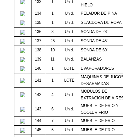
133
1
Unid.
Sin 
HIELO
134
1
Unid.
PELADOR DE PIÑA
Sin 
135
1
Unid.
SEACDORA DE ROPA
Sin 
136
3
Unid.
SONDA DE 28"
137
25
Unid.
SONDA DE 45"
138
10
Unid.
SONDA DE 60"
139
11
Unid.
BALANZAS
Sin 
140
1
LOTE
EVAPORADORES
Sin 
MAQUINAS DE JUGOS
141
1
LOTE
Sin 
DESARMADAS
MODULOS DE
142
4
Unid.
Sin 
EXTRACION DE AIRES
MUEBLE DE FRIO Y
143
6
Unid.
Sin 
COOLER FRIO
144
7
Unid.
MUEBLE DE FRIO
Sin 
145
5
Unid.
MUEBLE DE FRIO
Sin 