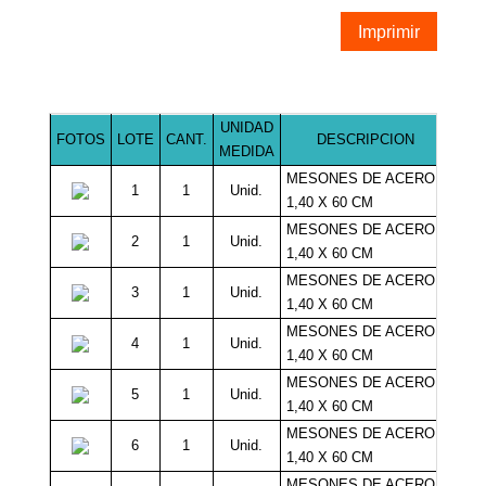
Imprimir
UNIDAD
FOTOS
LOTE
CANT.
DESCRIPCION
MIN
MEDIDA
MESONES DE ACERO
1
1
Unid.
1
1,40 X 60 CM
MESONES DE ACERO
2
1
Unid.
1
1,40 X 60 CM
MESONES DE ACERO
3
1
Unid.
1
1,40 X 60 CM
MESONES DE ACERO
4
1
Unid.
1
1,40 X 60 CM
MESONES DE ACERO
5
1
Unid.
1
1,40 X 60 CM
MESONES DE ACERO
6
1
Unid.
1
1,40 X 60 CM
MESONES DE ACERO