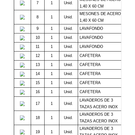
7
1
Unid.
1
1,40 X 60 CM
MESONES DE ACERO
8
1
Unid.
1
1,40 X 60 CM
9
1
Unid.
LAVAFONDO
1
10
1
Unid.
LAVAFONDO
1
11
1
Unid.
LAVAFONDO
1
12
1
Unid.
CAFETERA
13
1
Unid.
CAFETERA
14
1
Unid.
CAFETERA
15
1
Unid.
CAFETERA
16
1
Unid.
CAFETERA
LAVADEROS DE 3
17
1
Unid.
2
TAZAS ACERO INOX
LAVADEROS DE 3
18
1
Unid.
2
TAZAS ACERO INOX
LAVADEROS DE 3
19
1
Unid.
2