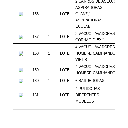
2 CARROS DE ASEO, 2
ASPIRADORAS
156
1
LOTE
GLANZ,1
Sin 
ASPIRADORAS
ECOLAB
3 VACUO LAVADORAS
157
1
LOTE
Sin 
CORNAC FLEXY
4 VACUO LAVADORES
158
1
LOTE
HOMBRE CAMINANDO
Sin 
VIPER
4 VACUO LAVADORAS
159
1
LOTE
Sin 
HOMBRE CAMINANDO
160
1
LOTE
6 BARREDORAS
Sin 
4 PULIDORAS
161
1
LOTE
DIFERENTES
Sin 
MODELOS