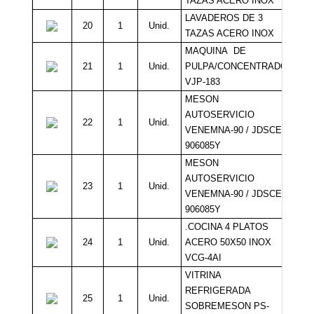
TAZAS ACERO INOX
LAVADEROS DE 3
20
1
Unid.
2
TAZAS ACERO INOX
MAQUINA DE
21
1
Unid.
PULPA/CONCENTRADO
1
VJP-183
MESON
AUTOSERVICIO
22
1
Unid.
VENEMNA-90 / JDSCE-
906085Y
MESON
AUTOSERVICIO
23
1
Unid.
VENEMNA-90 / JDSCE-
906085Y
.COCINA 4 PLATOS
24
1
Unid.
ACERO 50X50 INOX
1
VCG-4AI
VITRINA
REFRIGERADA
25
1
Unid.
2
SOBREMESON PS-