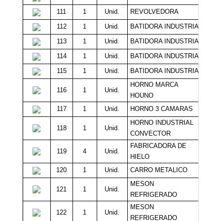
111
1
Unid.
REVOLVEDORA
Sin 
112
1
Unid.
BATIDORA INDUSTRIAL
Sin 
113
1
Unid.
BATIDORA INDUSTRIAL
Sin 
114
1
Unid.
BATIDORA INDUSTRIAL
Sin 
115
1
Unid.
BATIDORA INDUSTRIAL
Sin 
HORNO MARCA
116
1
Unid.
Sin 
HOUNO
117
1
Unid.
HORNO 3 CAMARAS
Sin 
HORNO INDUSTRIAL
118
1
Unid.
Sin 
CONVECTOR
FABRICADORA DE
119
4
Unid.
Sin 
HIELO
120
1
Unid.
CARRO METALICO
Sin 
MESON
121
1
Unid.
Sin 
REFRIGERADO
MESON
122
1
Unid.
Sin 
REFRIGERADO