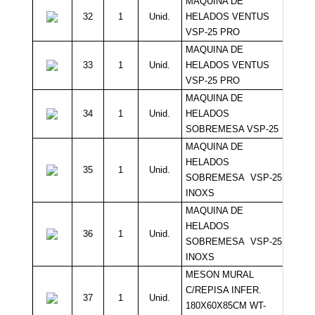
MAQUINA DE
32
1
Unid.
HELADOS VENTUS
3
VSP-25 PRO
MAQUINA DE
33
1
Unid.
HELADOS VENTUS
3
VSP-25 PRO
MAQUINA DE
34
1
Unid.
HELADOS
3
SOBREMESA VSP-25
MAQUINA DE
HELADOS
35
1
Unid.
3
SOBREMESA VSP-25
INOXS
MAQUINA DE
HELADOS
36
1
Unid.
3
SOBREMESA VSP-25
INOXS
MESON MURAL
C/REPISA INFER.
37
1
Unid.
180X60X85CM WT-