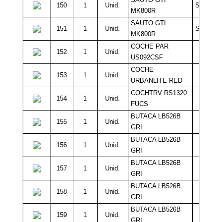
150
1
Unid.
Sin Míni
MK800R
SAUTO GTI
151
1
Unid.
Sin Míni
MK800R
COCHE PAR
152
1
Unid.
10.0
US092CSF
COCHE
153
1
Unid.
10.0
URBANLITE RED
COCHTRV RS1320
154
1
Unid.
10.0
FUCS
BUTACA LB526B
155
1
Unid.
10.0
GRI
BUTACA LB526B
156
1
Unid.
10.0
GRI
BUTACA LB526B
157
1
Unid.
10.0
GRI
BUTACA LB526B
158
1
Unid.
10.0
GRI
BUTACA LB526B
159
1
Unid.
10.0
GRI