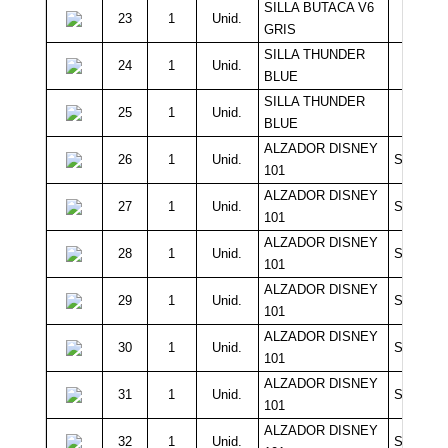
SILLA BUTACA V6
23
1
Unid.
10.0
GRIS
SILLA THUNDER
24
1
Unid.
10.0
BLUE
SILLA THUNDER
25
1
Unid.
10.0
BLUE
ALZADOR DISNEY
26
1
Unid.
Sin Míni
101
ALZADOR DISNEY
27
1
Unid.
Sin Míni
101
ALZADOR DISNEY
28
1
Unid.
Sin Míni
101
ALZADOR DISNEY
29
1
Unid.
Sin Míni
101
ALZADOR DISNEY
30
1
Unid.
Sin Míni
101
ALZADOR DISNEY
31
1
Unid.
Sin Míni
101
ALZADOR DISNEY
32
1
Unid.
Sin Míni