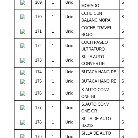
169
1
Unid.
Sin Míni
MORADO
CCHE CUN
170
1
Unid.
Sin Míni
BALANC MORA
COCHE TRAVEL
171
1
Unid.
Sin Míni
ROJO
COCH PASEO
172
1
Unid.
Sin Míni
ULTRATURQ
SILLA AUTO
173
1
Unid.
Sin Míni
CONVERTIB
174
1
Unid.
BUTACA HANG RE
Sin Míni
175
1
Unid.
BUTACA HANG RE
Sin Míni
S.AUTO CONV
176
1
Unid.
Sin Míni
ONE BL
S.AUTO CONV
177
1
Unid.
Sin Míni
ONE GR
SILLA DE AUTO
178
1
Unid.
Sin Míni
BX212
SILLA DE AUTO
179
1
Unid.
Sin Míni