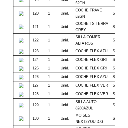
52GN
COCHE TRAVE
120
1
Unid.
Sin Míni
52GN
COCHE TS TERRA
121
1
Unid.
Sin Míni
GREY
SILLA COMER
122
1
Unid.
Sin Míni
ALTA ROS
123
1
Unid.
COCHE FLEX AZU
Sin Míni
124
1
Unid.
COCHE FLEX GRI
Sin Míni
125
1
Unid.
COCHE FLEX GRI
Sin Míni
126
1
Unid.
COCHE FLEX AZU
Sin Míni
127
1
Unid.
COCHE FLEX VER
Sin Míni
128
1
Unid.
COCHE FLEX VER
Sin Míni
SILLA AUTO
129
1
Unid.
Sin Míni
8280AZUL
MOISES
130
1
Unid.
Sin Míni
NEXT2YOU D.G