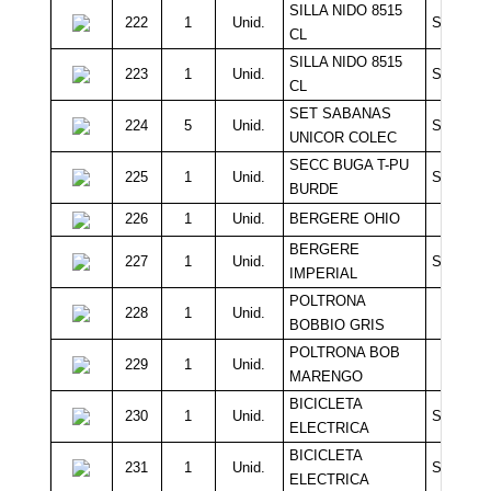
SILLA NIDO 8515
222
1
Unid.
Sin Míni
CL
SILLA NIDO 8515
223
1
Unid.
Sin Míni
CL
SET SABANAS
224
5
Unid.
Sin Míni
UNICOR COLEC
SECC BUGA T-PU
225
1
Unid.
Sin Míni
BURDE
226
1
Unid.
BERGERE OHIO
15.0
BERGERE
227
1
Unid.
Sin Míni
IMPERIAL
POLTRONA
228
1
Unid.
10.0
BOBBIO GRIS
POLTRONA BOB
229
1
Unid.
10.0
MARENGO
BICICLETA
230
1
Unid.
Sin Míni
ELECTRICA
BICICLETA
231
1
Unid.
Sin Míni
ELECTRICA