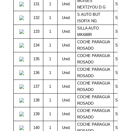
MOISES
131
1
Unid.
Sin Míni
NEXT2YOU D.G
S.AUTO BUT
132
1
Unid.
Sin Míni
ISOFIX NG
SILLA AUTO
133
1
Unid.
Sin Míni
MK688R
COCHE PARAGUA
134
1
Unid.
Sin Míni
ROSADO
COCHE PARAGUA
135
1
Unid.
Sin Míni
ROSADO
COCHE PARAGUA
136
1
Unid.
Sin Míni
ROSADO
COCHE PARAGUA
137
1
Unid.
Sin Míni
ROSADO
COCHE PARAGUA
138
1
Unid.
Sin Míni
ROSADO
COCHE PARAGUA
139
1
Unid.
Sin Míni
ROSADO
COCHE PARAGUA
140
1
Unid.
Sin Míni
ROSADO