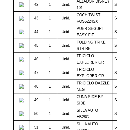
ALZADOR DISNEY
42
1
Unid.
Sin Míni
101
COCH TWIST
43
1
Unid.
Sin Míni
ROS5224SX
PUER SEGURI
44
1
Unid.
Sin Míni
EASY FIT
FOLDING TRIKE
45
1
Unid.
Sin Míni
STR RE
TRICICLO
46
1
Unid.
Sin Míni
EXPLORER GR
TRICICLO
47
1
Unid.
Sin Míni
EXPLORER GR
TRICICLO DAZZLE
48
1
Unid.
Sin Míni
NEG
CUNA SIDE BY
49
1
Unid.
Sin Míni
SIDE
SILLA AUTO
50
1
Unid.
Sin Míni
HB28G
SILLA AUTO
51
1
Unid.
Sin Míni