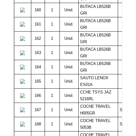
BUTACA LB526B
160
1
Unid.
10.0
GRI
BUTACA LB526B
161
1
Unid.
10.0
GRI
BUTACA LB526B
162
1
Unid.
10.0
GRI
BUTACA LB526B
163
1
Unid.
10.0
GRI
BUTACA LB526B
164
1
Unid.
10.0
GRI
SAUTO LENOX
165
1
Unid.
10.0
ES01A
CCHE TSYS JAZ
166
1
Unid.
10.0
5216RL
COCHE TRAVEL
167
1
Unid.
Sin Míni
H005GR
COCHE TRAVEL
168
1
Unid.
Sin Míni
5053B
COCHE TRAVEL