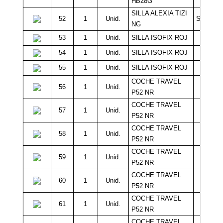
HB28G
SILLA ALEXIA TIZI
52
1
Unid.
Sin Míni
NG
53
1
Unid.
SILLA ISOFIX ROJ
20.0
54
1
Unid.
SILLA ISOFIX ROJ
20.0
55
1
Unid.
SILLA ISOFIX ROJ
20.0
COCHE TRAVEL
56
1
Unid.
20.0
P52 NR
COCHE TRAVEL
57
1
Unid.
20.0
P52 NR
COCHE TRAVEL
58
1
Unid.
20.0
P52 NR
COCHE TRAVEL
59
1
Unid.
20.0
P52 NR
COCHE TRAVEL
60
1
Unid.
20.0
P52 NR
COCHE TRAVEL
61
1
Unid.
20.0
P52 NR
COCHE TRAVEL