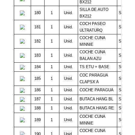
BX212
SILLA DE AUTO
180
1
Unid.
Sin Míni
BX212
COCH PASEO
181
1
Unid.
Sin Míni
ULTRATURQ
COCHE CUNA
182
1
Unid.
Sin Míni
MINNIE
COCHE CUNA
183
1
Unid.
Sin Míni
BALAN AZU
184
1
Unid.
TS ETU + BASE
Sin Míni
COC PARAGUA
185
1
Unid.
Sin Míni
CLAPSX A
186
1
Unid.
COCHE PARAGUA
Sin Míni
187
1
Unid.
BUTACA HANG BL
Sin Míni
188
1
Unid.
BUTACA HANG RE
Sin Míni
COCHE CUNA
189
1
Unid.
Sin Míni
MINNIE
COCHE CUNA
190
1
Unid.
Sin Míni