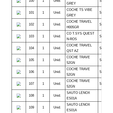
100
1
Unid.
Sin Míni
GREY
COCHE TS VIBE
101
1
Unid.
Sin Míni
GREY
COCHE TRAVEL
102
1
Unid.
Sin Míni
H005GR
CO T.SYS QUEST
103
1
Unid.
Sin Míni
N-ROS
COCHE TRAVEL
104
1
Unid.
Sin Míni
QST AZ
COCHE TRAVE
105
1
Unid.
Sin Míni
52GN
COCHE TRAVE
106
1
Unid.
Sin Míni
52GN
COCHE TRAVE
107
1
Unid.
Sin Míni
52GN
SAUTO LENOX
108
1
Unid.
10.0
ES01A
SAUTO LENOX
109
1
Unid.
10.0
ES01A