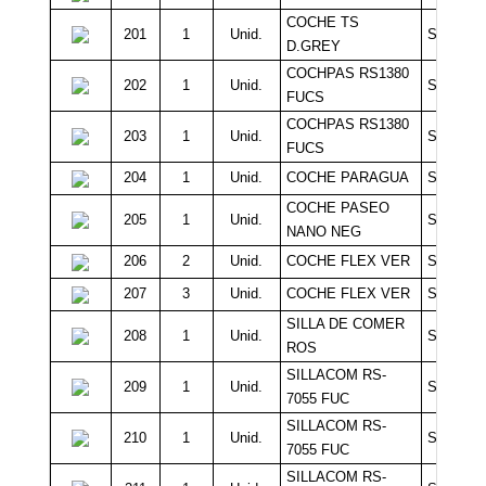
COCHE TS
201
1
Unid.
Sin Míni
D.GREY
COCHPAS RS1380
202
1
Unid.
Sin Míni
FUCS
COCHPAS RS1380
203
1
Unid.
Sin Míni
FUCS
204
1
Unid.
COCHE PARAGUA
Sin Míni
COCHE PASEO
205
1
Unid.
Sin Míni
NANO NEG
206
2
Unid.
COCHE FLEX VER
Sin Míni
207
3
Unid.
COCHE FLEX VER
Sin Míni
SILLA DE COMER
208
1
Unid.
Sin Míni
ROS
SILLACOM RS-
209
1
Unid.
Sin Míni
7055 FUC
SILLACOM RS-
210
1
Unid.
Sin Míni
7055 FUC
SILLACOM RS-