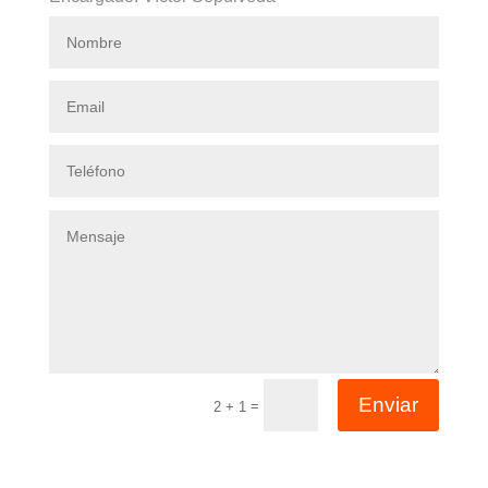
Enviar
=
2 + 1