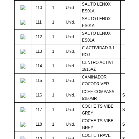
SAUTO LENOX
110
1
Unid.
10.0
ES01A
SAUTO LENOX
111
1
Unid.
10.0
ES01A
SAUTO LENOX
112
1
Unid.
10.0
ES01A
C.ACTIVIDAD 3-1
113
1
Unid.
10.0
ROJ
CENTRO ACTIVI
114
1
Unid.
10.0
1915AZ
CAMINADOR
115
1
Unid.
10.0
COCODR VER
CCHE COMPASS
116
1
Unid.
Sin Míni
5150MR
COCHE TS VIBE
117
1
Unid.
Sin Míni
GREY
COCHE TS VIBE
118
1
Unid.
Sin Míni
GREY
COCHE TRAVE
119
1
Unid.
Sin Míni