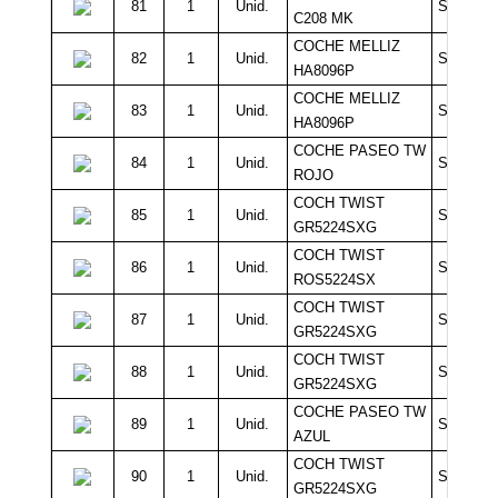
81
1
Unid.
Sin Míni
C208 MK
COCHE MELLIZ
82
1
Unid.
Sin Míni
HA8096P
COCHE MELLIZ
83
1
Unid.
Sin Míni
HA8096P
COCHE PASEO TW
84
1
Unid.
Sin Míni
ROJO
COCH TWIST
85
1
Unid.
Sin Míni
GR5224SXG
COCH TWIST
86
1
Unid.
Sin Míni
ROS5224SX
COCH TWIST
87
1
Unid.
Sin Míni
GR5224SXG
COCH TWIST
88
1
Unid.
Sin Míni
GR5224SXG
COCHE PASEO TW
89
1
Unid.
Sin Míni
AZUL
COCH TWIST
90
1
Unid.
Sin Míni
GR5224SXG