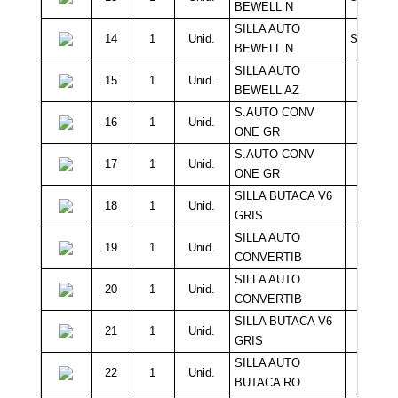
BEWELL N
SILLA AUTO
14
1
Unid.
Sin Míni
BEWELL N
SILLA AUTO
15
1
Unid.
10.0
BEWELL AZ
S.AUTO CONV
16
1
Unid.
10.0
ONE GR
S.AUTO CONV
17
1
Unid.
10.0
ONE GR
SILLA BUTACA V6
18
1
Unid.
10.0
GRIS
SILLA AUTO
19
1
Unid.
10.0
CONVERTIB
SILLA AUTO
20
1
Unid.
10.0
CONVERTIB
SILLA BUTACA V6
21
1
Unid.
10.0
GRIS
SILLA AUTO
22
1
Unid.
10.0
BUTACA RO