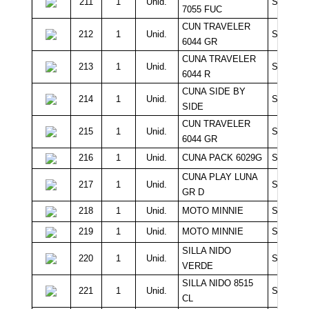
211
1
Unid.
Sin Míni
7055 FUC
CUN TRAVELER
212
1
Unid.
Sin Míni
6044 GR
CUNA TRAVELER
213
1
Unid.
Sin Míni
6044 R
CUNA SIDE BY
214
1
Unid.
Sin Míni
SIDE
CUN TRAVELER
215
1
Unid.
Sin Míni
6044 GR
216
1
Unid.
CUNA PACK 6029G
Sin Míni
CUNA PLAY LUNA
217
1
Unid.
Sin Míni
GR D
218
1
Unid.
MOTO MINNIE
Sin Míni
219
1
Unid.
MOTO MINNIE
Sin Míni
SILLA NIDO
220
1
Unid.
Sin Míni
VERDE
SILLA NIDO 8515
221
1
Unid.
Sin Míni
CL