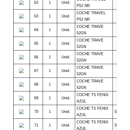
62
1
Unid.
20.0
P52 NR
COCHE TRAVEL
63
1
Unid.
20.0
P52 NR
COCHE TRAVE
64
1
Unid.
20.0
52GN
COCHE TRAVE
65
1
Unid.
20.0
52GN
COCHE TRAVE
66
1
Unid.
20.0
52GN
COCHE TRAVE
67
1
Unid.
20.0
52GN
COCHE TRAVE
68
1
Unid.
20.0
52GN
COCHE TS FENIX
69
1
Unid.
20.0
AZUL
COCHE TS FENIX
70
1
Unid.
Sin Míni
AZUL
COCHE TS FENIX
71
1
Unid.
Sin Míni
AZUL