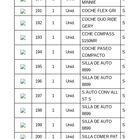
MINNIE
191
1
Unid.
COCHE FLEX GRI
Sin Míni
COCHE DUO RIDE
192
1
Unid.
Sin Míni
GERY
CCHE COMPASS
193
1
Unid.
Sin Míni
5150MR
COCHE PASEO
194
1
Unid.
Sin Míni
COMPACTO
SILLA DE AUTO
195
1
Unid.
Sin Míni
8899
SILLA DE AUTO
196
1
Unid.
Sin Míni
8899
S.AUTO CONV ALL
197
1
Unid.
Sin Míni
ST S
SILLA DE AUTO
198
1
Unid.
Sin Míni
8899
SILLA DE AUTO
199
1
Unid.
Sin Míni
8899
200
1
Unid.
SILLA COMER PAT
Sin Míni